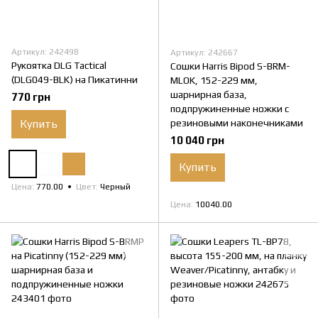
Артикул: 242498
Артикул: 242667
Рукоятка DLG Tactical
Сошки Harris Bipod S-BRM-
(DLG049-BLK) на Пикатинни
MLOK, 152-229 мм,
шарнирная база,
770 грн
подпружиненные ножки с
Купить
резиновыми наконечниками
10 040 грн
Купить
Цена
770.00
Цвет
Черный
Цена
10040.00