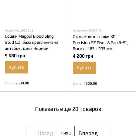
Артикул: 243352
Артикул: 242293
Сошки Magpul Bipod Sling
Стрелковые сошки XD
Stud QD, база крепления на
Precision EZ Pivot & Pan 6-9",
антабку , цвет Черный
Высота 165 - 235 мм
9 680 грн
4 200 грн
Купить
Купить
Цена
9680.00
Цена
4200.00
Показать еще 20 товаров
Назад
Вперед
1
из 3