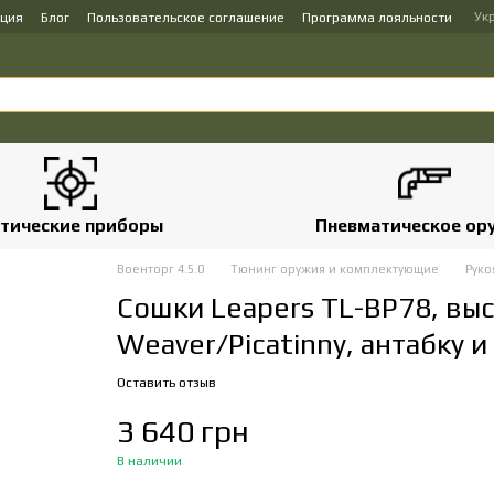
Ук
ация
Блог
Пользовательское соглашение
Программа лояльности
тические приборы
Пневматическое ор
Военторг 4.5.0
Тюнинг оружия и комплектующие
Руко
Сошки Leapers TL-BP78, выс
Weaver/Picatinny, антабку 
Оставить отзыв
3 640 грн
В наличии