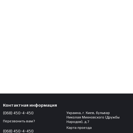
Контактная информация
(068) 450-4-450
Украина, г. Киев, бульвар
Николая Михновского (Дружбы
Перезвонить вам?
Народов), д.7
Карта проезда
(068) 450-4-450