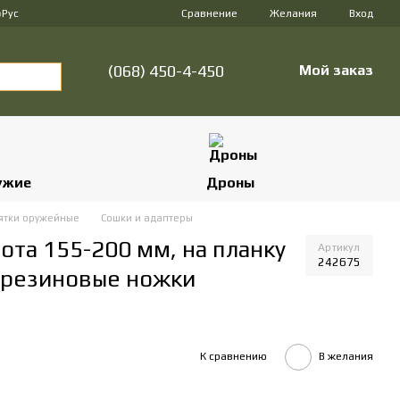
Сравнение
р
Рус
Желания
Вход
(068) 450-4-450
Мой заказ
ужие
Дроны
ятки оружейные
Сошки и адаптеры
ота 155-200 мм, на планку
Артикул
242675
и резиновые ножки
К сравнению
В желания