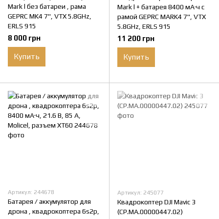
Mark l без батареи , рама
Mark l + батарея 8400 мА·ч с
GEPRC MK4 7", VTX 5.8GHz,
рамой GEPRC MARK4 7", VTX
ERLS 915
5.8GHz, ERLS 915
8 000 грн
11 200 грн
Купить
Купить
Артикул: 244678
Артикул: 245077
Батарея / аккумулятор для
Квадрокоптер DJI Mavic 3
дрона , квадрокоптера 6s2p,
(CP.MA.00000447.02)