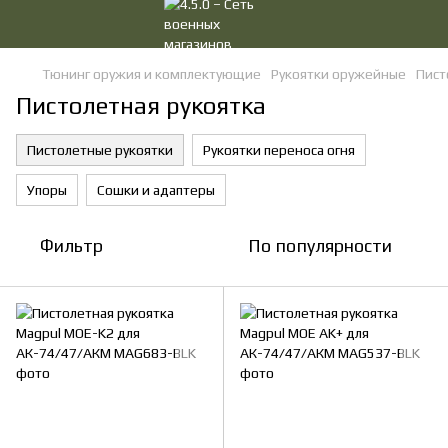
Тюнинг оружия и комплектующие
Рукоятки оружейные
Пист
Пистолетная рукоятка
Пистолетные рукоятки
Рукоятки переноса огня
Упоры
Сошки и адаптеры
Фильтр
По популярности