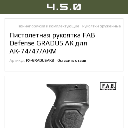
Тюнинг оружия и комплектующие
Рукоятки оружейные
Пи
Пистолетная рукоятка FAB
Defense GRADUS АК для
АК-74/47/АКМ
Артикул:
FX-GRADUSAKB
Оставить отзыв