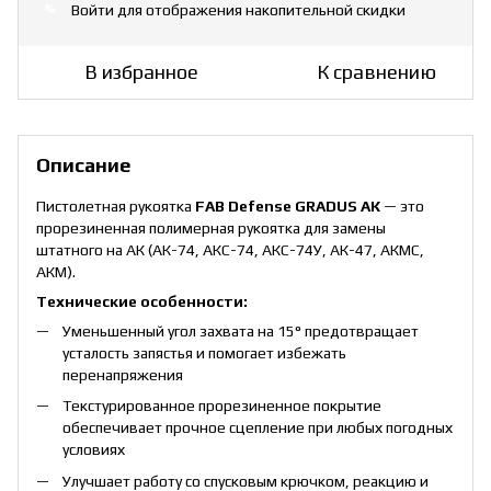
Войти
для отображения накопительной скидки
%
В избранное
К сравнению
Описание
Пистолетная рукоятка
FAB Defense GRADUS АК
— это
прорезиненная полимерная рукоятка для замены
штатного на АК (АК-74, АКС-74, АКС-74У, АК-47, АКМС,
АКМ).
Технические особенности:
Уменьшенный угол захвата на 15° предотвращает
усталость запястья и помогает избежать
перенапряжения
Текстурированное прорезиненное покрытие
обеспечивает прочное сцепление при любых погодных
условиях
Улучшает работу со спусковым крючком, реакцию и