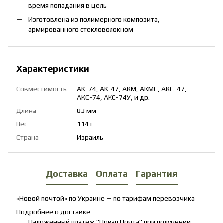
время попадания в цель
Изготовлена ​​из полимерного композита,
армированного стекловолокном
Характеристики
Совместимость
AK-74, AK-47, АКМ, АКМС, АКС-47,
АКС-74, АКС-74У, и др.
Длина
83 мм
Вес
114 г
Страна
Израиль
Доставка
Оплата
Гарантия
«Новой почтой» по Украине — по тарифам перевозчика
Подробнее о доставке
Наложенный платеж "Новая Почта" при получении