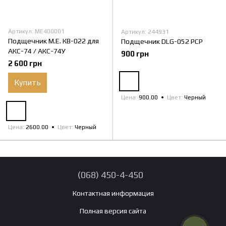
Артикул: ME400001
Артикул: 244931
Подщечник M.E. КВ-022 для
Подщечник DLG-052 PCP
АКС-74 / АКС-74У
900 грн
2 600 грн
Купить
Цена
900.00
Цвет
Черный
Цена
2600.00
Цвет
Черный
(068) 450-4-450
Контактная информация
Полная версия сайта