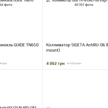
инокль GUIDE TN650
Коллиматор SIGETA AntiRU-06 (
mount)
4 062 грн
4 грн
4 120 грн