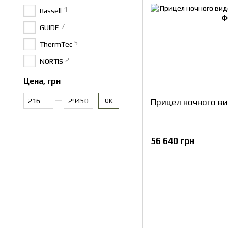
1
Bassell
7
GUIDE
5
ThermTec
2
NORTIS
Цена, грн
От Цена, грн
До Цена, грн
Прицел ночного в
OK
56 640 грн