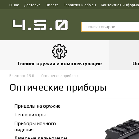
Перейти к основному контенту
О нас
Доставка
Оплата
Гарантия и обмен
Контактная информ
Тюнинг оружия и комплектующие
Оп
Военторг 4.5.0
Оптические приборы
Оптические приборы
Прицелы на оружие
Тепловизоры
Приборы ночного
видения
Лазерные дальномеры