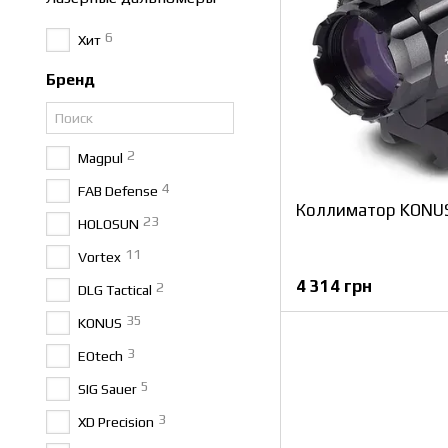
6
Хит
Бренд
2
Magpul
4
FAB Defense
Коллиматор KONU
23
HOLOSUN
11
Vortex
4 314 грн
2
DLG Tactical
35
KONUS
3
EOtech
5
SIG Sauer
3
XD Precision