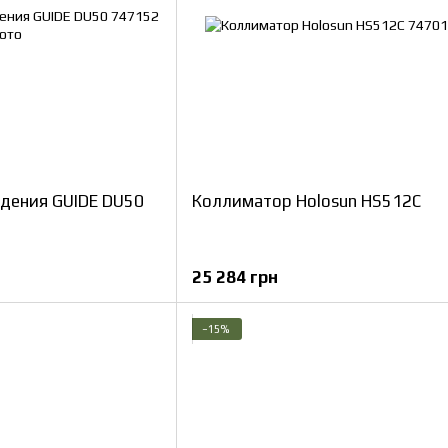
идения GUIDE DU50
Коллиматор Holosun HS512C
25 284 грн
−15%