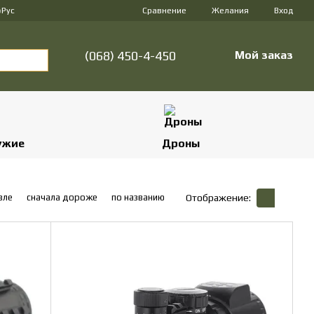
Сравнение
р
Рус
Желания
Вход
(068) 450-4-450
Мой заказ
ужие
Дроны
вле
сначала дороже
по названию
Отображение: