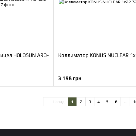
ицел HOLOSUN ARO-
Коллиматор KONUS NUCLEAR 1x
3 198 грн
Назад
1
2
3
4
5
6
...
1