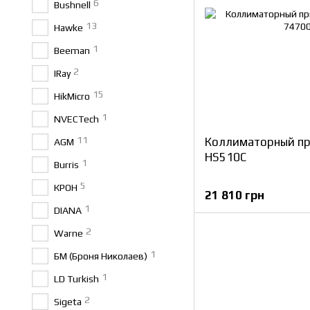
6
Bushnell
13
Hawke
1
Beeman
2
IRay
15
HikMicro
1
NVECTech
11
Коллиматорный п
AGM
HS510C
1
Burris
5
КРОН
21 810 грн
1
DIANA
2
Warne
1
БМ (Броня Николаев)
1
LD Turkish
2
Sigeta