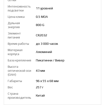
Интенсивность
11 уровней
подсветки
Цена клика
0.5 МОА
Дульная
800 G
энергия
Элемент
CR2032
питания
Время работы
до 3 000 часов
Материал
Алюминий
корпуса
База крепления
Пикатинни / Вивер
Высота
оптической оси
43 мм
(OAH)
Габариты
96 х 55 х 68 мм
Вес
257 г
Страна
Китай
производитель