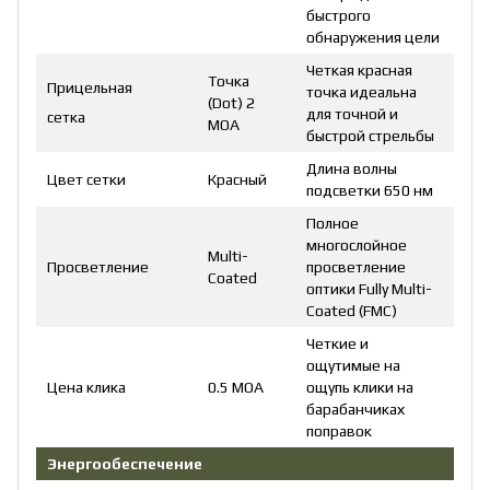
быстрого
обнаружения цели
Четкая красная
Точка
Прицельная
точка идеальна
(Dot) 2
для точной и
сетка
МОА
быстрой стрельбы
Длина волны
Цвет сетки
Красный
подсветки 650 нм
Полное
многослойное
Multi-
Просветление
просветление
Coated
оптики Fully Multi-
Coated (FMC)
Четкие и
ощутимые на
Цена клика
0.5 МОА
ощупь клики на
барабанчиках
поправок
Энергообеспечение