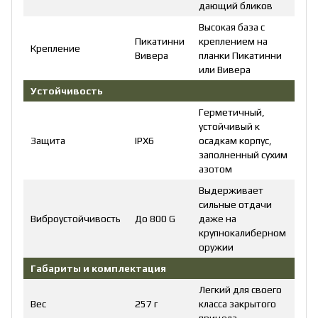
дающий бликов
Высокая база с
Пикатинни
креплением на
Крепление
Вивера
планки Пикатинни
или Вивера
Устойчивость
Герметичный,
устойчивый к
Защита
IPX6
осадкам корпус,
заполненный сухим
азотом
Выдерживает
сильные отдачи
Виброустойчивость
До 800 G
даже на
крупнокалиберном
оружии
Габариты и комплектация
Легкий для своего
Вес
257 г
класса закрытого
прицела