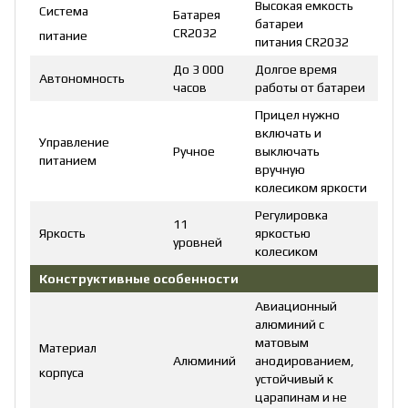
Высокая емкость
Система
Батарея
батареи
CR2032
питание
питания CR2032
До 3 000
Долгое время
Автономность
часов
работы от батареи
Прицел нужно
включать и
Управление
Ручное
выключать
питанием
вручную
колесиком яркости
Регулировка
11
Яркость
яркостью
уровней
колесиком
Конструктивные особенности
Авиационный
алюминий с
матовым
Материал
Алюминий
анодированием,
корпуса
устойчивый к
царапинам и не