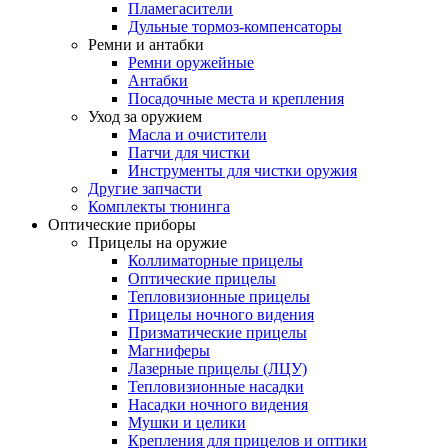
Пламегасители
Дульные тормоз-компенсаторы
Ремни и антабки
Ремни оружейные
Антабки
Посадочные места и крепления
Уход за оружием
Масла и очистители
Патчи для чистки
Инструменты для чистки оружия
Другие запчасти
Комплекты тюнинга
Оптические приборы
Прицелы на оружие
Коллиматорные прицелы
Оптические прицелы
Тепловизионные прицелы
Прицелы ночного видения
Призматические прицелы
Магниферы
Лазерные прицелы (ЛЦУ)
Тепловизионные насадки
Насадки ночного видения
Мушки и целики
Крепления для прицелов и оптики