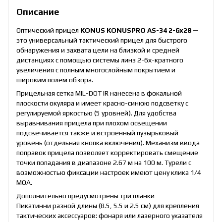
Описание
Оптический прицел
KONUS KONUSPRO AS-34 2-6x28
—
это универсальный тактический прицел для быстрого
обнаружения и захвата цели на близкой и средней
дистанциях с помощью системы линз 2-6х-кратного
увеличения с полным многослойным покрытием и
широким полем обзора.
Прицельная сетка MIL-DOT IR нанесена в фокальной
плоскости окуляра и имеет красно-синюю подсветку с
регулируемой яркостью (5 уровней). Для удобства
выравнивания прицела при плохом освещении
подсвечивается также и встроенный пузырьковый
уровень (отдельная кнопка включения). Механизм ввода
поправок прицела позволяет корректировать смещение
точки попадания в диапазоне 2.67 м на 100 м. Турели с
возможностью фиксации настроек имеют цену клика 1/4
MOA.
Дополнительно предусмотрены три планки
Пикатинни разной длины (8.5, 5.5 и 2.5 см) для крепления
тактических аксессуаров: фонаря или лазерного указателя