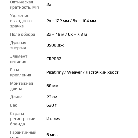
Оптическая
2х
кратность, Min
Удаление
выходного
2х –122 мм / 6х – 104 мм
зрачка
Поле обзора
2х – 18 м / 6х – 7.3 м
Дульная
3500 Дж
энергия
Элемент
CR2032
питания
База
Piсаtіnnу / Wеаvеr / Ласточкин хвост
крепления
Монтажная
68 мм
длина
Длина
23 см
Вес
620 г
Страна
регистрации
Италия
бренда
Гарантийный
6 мес.
срок