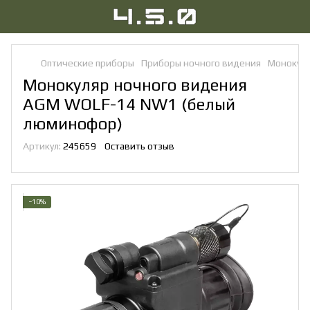
Оптические приборы
Приборы ночного видения
Монокуля
Монокуляр ночного видения
AGM WOLF-14 NW1 (белый
люминофор)
Артикул:
245659
Оставить отзыв
−10%