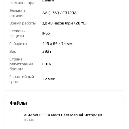
люминофора
Элемент
AA (1.5V) / CR123A
питания
Время работы
до 40 часов (при +20 °C)
Степень
IP65
защиты
Габариты
115 х 69 х 74 мм
Вес
292 г
Страна
регистрации
США
бренда
Гарантийный
12 мес.
срок
Файлы
AGM WOLF-14 NW1 User Manual Інструкція
0.7 МБ
PDF