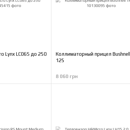
ro Lynx LC06S до 250
Коллиматорный прицел Bushnell
125
8 060 грн