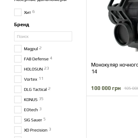
6
Хит
Бренд
2
Magpul
4
FAB Defense
Монокуляр ночного 
23
HOLOSUN
14
11
Vortex
100 000 грн
105 00
2
DLG Tactical
35
KONUS
3
EOtech
5
SIG Sauer
3
XD Precision