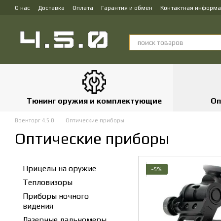
Перейти к основному контенту
О нас
Доставка
Оплата
Гарантия и обмен
Контактная информ
Тюнинг оружия и комплектующие
Оп
Военторг 4.5.0
Оптические приборы
Оптические приборы
Прицелы на оружие
−5%
Тепловизоры
Приборы ночного
видения
Лазерные дальномеры