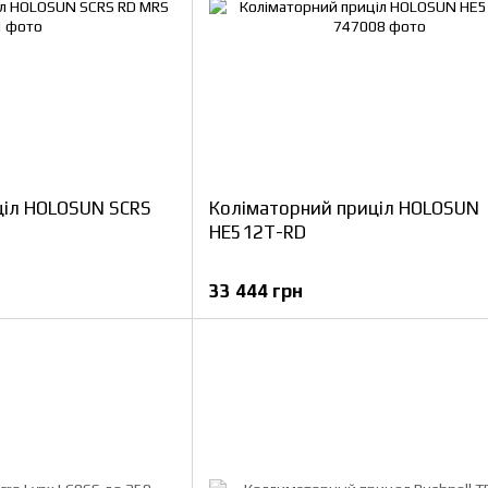
ціл HOLOSUN SCRS
Коліматорний приціл HOLOSUN
HE512T-RD
33 444 грн