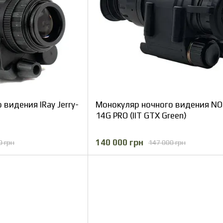
видения IRay Jerry-
Монокуляр ночного видения NO
14G PRO (IIT GTX Green)
140 000 грн
0 грн
147 000 грн