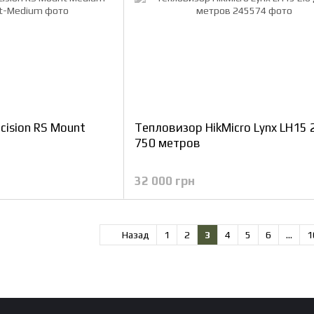
cision RS Mount
Тепловизор HikMicro Lynx LH15 
750 метров
32 000 грн
Назад
1
2
3
4
5
6
...
1