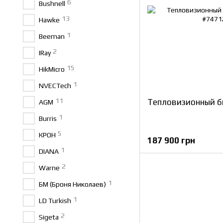
6
Bushnell
13
Hawke
1
Beeman
2
IRay
15
HikMicro
1
NVECTech
11
Тепловизионный б
AGM
1
Burris
5
КРОН
187 900 грн
1
DIANA
2
Warne
1
БМ (Броня Николаев)
1
LD Turkish
2
Sigeta