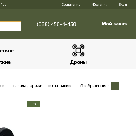
Сравнение
р
Рус
Желания
Вход
(068) 450-4-450
Мой заказ
ужие
Дроны
вле
сначала дороже
по названию
Отображение:
−6%