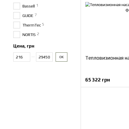
1
Bassell
7
GUIDE
5
ThermTec
2
NORTIS
Цена, грн
От Цена, грн
До Цена, грн
Тепловизионная н
OK
65 322 грн