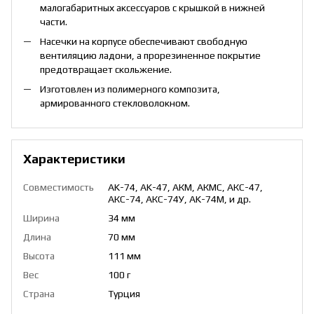
малогабаритных аксессуаров с крышкой в ​​нижней
части.
Насечки на корпусе обеспечивают свободную
вентиляцию ладони, а прорезиненное покрытие
предотвращает скольжение.
Изготовлен из полимерного композита,
армированного стекловолокном.
Характеристики
Совместимость
AK-74, AK-47, АКМ, АКМС, АКС-47,
АКС-74, АКС-74У, AK-74M, и др.
Ширина
34 мм
Длина
70 мм
Высота
111 мм
Вес
100 г
Страна
Турция