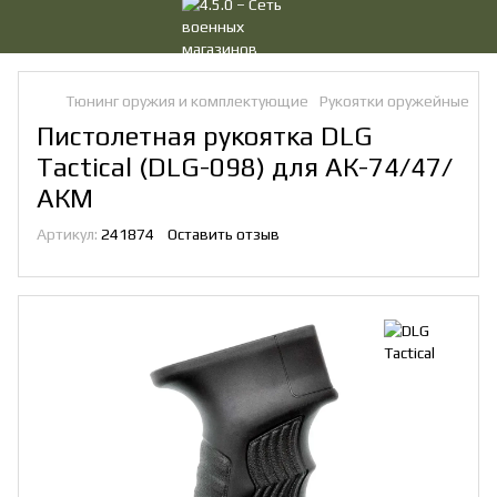
Тюнинг оружия и комплектующие
Рукоятки оружейные
Пи
Пистолетная рукоятка DLG
Tactical (DLG-098) для АК-74/47/
АКМ
Артикул:
241874
Оставить отзыв