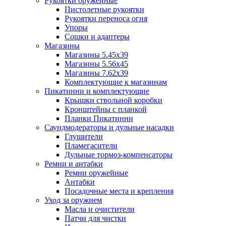
Рукоятки оружейные
Пистолетные рукоятки
Рукоятки переноса огня
Упоры
Сошки и адаптеры
Магазины
Магазины 5.45х39
Магазины 5.56х45
Магазины 7.62х39
Комплектующие к магазинам
Пикатинни и комплектующие
Крышки ствольной коробки
Кронштейны с планкой
Планки Пикатинни
Саундмодераторы и дульные насадки
Глушители
Пламегасители
Дульные тормоз-компенсаторы
Ремни и антабки
Ремни оружейные
Антабки
Посадочные места и крепления
Уход за оружием
Масла и очистители
Патчи для чистки