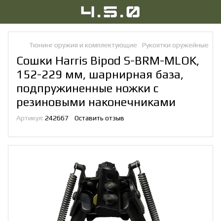
Тюнинг оружия и комплектующие
Рукоятки оружейные
Со
Сошки Harris Bipod S-BRM-MLOK,
152-229 мм, шарнирная база,
подпружиненные ножки с
резиновыми наконечниками
Артикул:
242667
Оставить отзыв