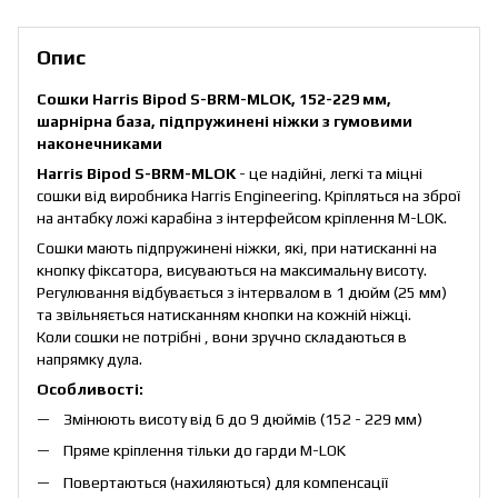
Опис
Сошки Harris Bipod S-BRM-MLOK, 152-229 мм,
шарнірна база, підпружинені ніжки з гумовими
наконечниками
Harris Bipod S-BRM-MLOK
- це надійні, легкі та міцні
сошки від виробника Harris Engineering. Кріпляться на зброї
на антабку ложі карабіна з інтерфейсом кріплення M-LOK.
Сошки мають підпружинені ніжки, які, при натисканні на
кнопку фіксатора, висуваються на максимальну висоту.
Регулювання відбувається з інтервалом в 1 дюйм (25 мм)
та звільняється натисканням кнопки на кожній ніжці.
Коли сошки не потрібні , вони зручно складаються в
напрямку дула.
Особливості:
Змінюють висоту від 6 до 9 дюймів (152 - 229 мм)
Пряме кріплення тільки до гарди M-LOK
Повертаються (нахиляються) для компенсації