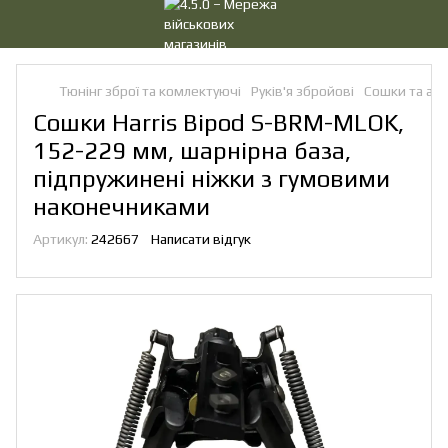
Тюнінг зброї та комлектуючі
Руків'я збройові
Сошки та ад
Сошки Harris Bipod S-BRM-MLOK,
152-229 мм, шарнірна база,
підпружинені ніжки з гумовими
наконечниками
Артикул:
242667
Написати відгук