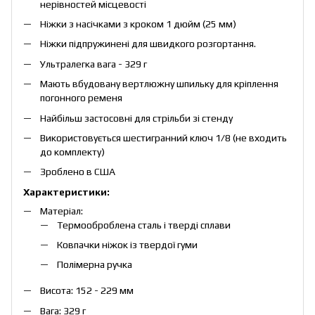
нерівностей місцевості
Ніжки з насічками з кроком 1 дюйм (25 мм)
Ніжки підпружинені для швидкого розгортання.
Ультралегка вага - 329 г
Мають вбудовану вертлюжну шпильку для кріплення
погонного ременя
Найбільш застосовні для стрільби зі стенду
Використовується шестигранний ключ 1/8 (не входить
до комплекту)
Зроблено в США
Характеристики:
Матеріал:
Термооброблена сталь і тверді сплави
Ковпачки ніжок із твердої гуми
Полімерна ручка
Висота: 152 - 229 мм
Вага: 329 г