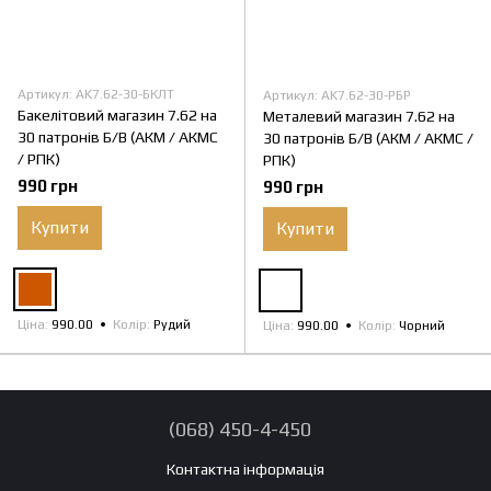
Артикул: AK7.62-30-БКЛТ
Артикул: AK7.62-30-РБР
Бакелітовий магазин 7.62 на
Металевий магазин 7.62 на
30 патронів Б/В (АКМ / АКМС
30 патронів Б/В (АКМ / АКМС /
/ РПК)
РПК)
990 грн
990 грн
Купити
Купити
Ціна
990.00
Колір
Рудий
Ціна
990.00
Колір
Чорний
(068) 450-4-450
Контактна інформація