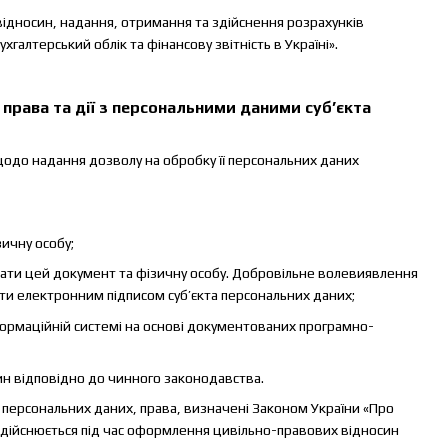
відносин, надання, отримання та здійснення розрахунків
галтерський облік та фінансову звітність в Україні».
права та дії з персональними даними суб’єкта
щодо надання дозволу на обробку її персональних даних
зичну особу;
вати цей документ та фізичну особу. Добровільне волевиявлення
ти електронним підписом суб’єкта персональних даних;
формаційній системі на основі документованих програмно-
ин відповідно до чинного законодавства.
 персональних даних, права, визначені Законом України «Про
 здійснюється під час оформлення цивільно-правових відносин