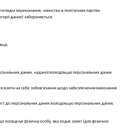
ітоглядні переконання, членство в політичних партіях
егорії даних) забороняється.
авця.
ерсональних даних, наданої володільцю персональних даних
ться взяти на себе зобов'язання щодо забезпечення виконання
апит) до персональних даних володільцю персональних даних.
що посвідчує фізичну особу, яка подає запит (для фізичної