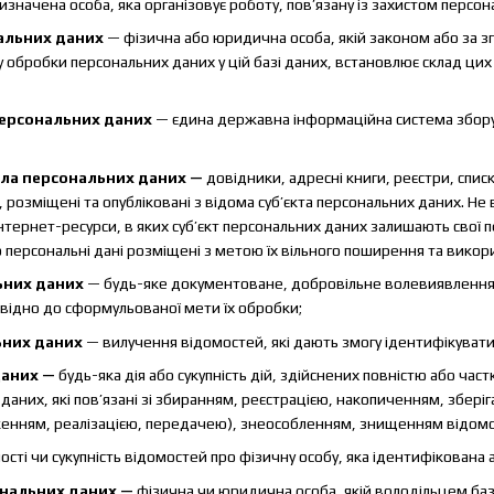
значена особа, яка організовує роботу, пов’язану із захистом персон
альних даних
— фізична або юридична особа, якій законом або за з
 обробки персональних даних у цій базі даних, встановлює склад ци
персональних даних
— єдина державна інформаційна система збору,
ла персональних даних —
довідники, адресні книги, реєстри, списк
ні, розміщені та опубліковані з відома суб’єкта персональних даних
інтернет-ресурси, в яких суб’єкт персональних даних залишають свої п
персональні дані розміщені з метою їх вільного поширення та викор
ьних даних
— будь-яке документоване, добровільне волевиявлення 
овідно до сформульованої мети їх обробки;
ьних даних
— вилучення відомостей, які дають змогу ідентифікувати
даних —
будь-яка дія або сукупність дій, здійснених повністю або час
даних, які пов’язані зі збиранням, реєстрацією, накопиченням, збе
нням, реалізацією, передачею), знеособленням, знищенням відомос
ості чи сукупність відомостей про фізичну особу, яка ідентифікована
нальних даних —
фізична чи юридична особа, якій володільцем ба