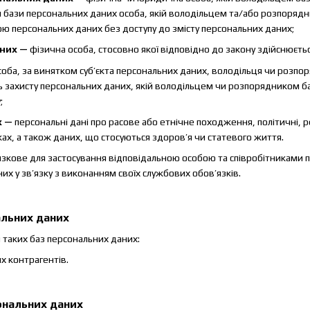
ом бази персональних даних особа, якій володільцем та/або розпоря
ою персональних даних без доступу до змісту персональних даних;
аних —
фізична особа, стосовно якої відповідно до закону здійснюєтьс
соба, за винятком суб’єкта персональних даних, володільця чи розп
ь захисту персональних даних, якій володільцем чи розпорядником 
;
х —
персональні дані про расове або етнічне походження, політичні, ре
лках, а також даних, що стосуються здоров’я чи статевого життя.
язкове для застосування відповідальною особою та співробітниками 
их у зв’язку з виконанням своїх службових обов’язків.
альних даних
 таких баз персональних даних:
х контрагентів.
ональних даних