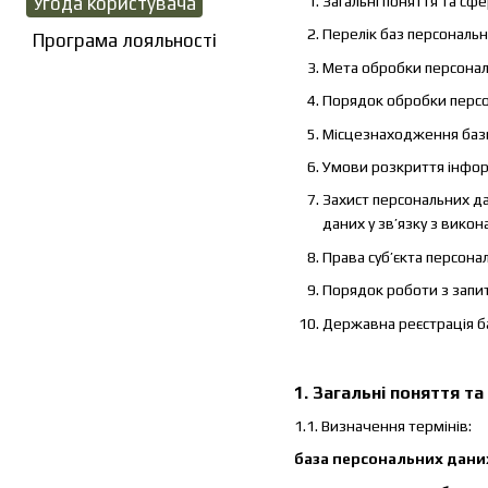
Угода користувача
Загальні поняття та сф
Перелік баз персональ
Програма лояльності
Мета обробки персона
Порядок обробки персон
Місцезнаходження баз
Умови розкриття інформ
Захист персональних да
даних у зв’язку з вико
Права суб’єкта персона
Порядок роботи з запи
Державна реєстрація б
1. Загальні поняття т
1.1. Визначення термінів:
база персональних дани