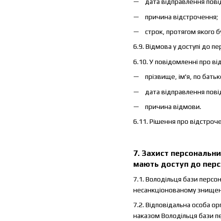
дата відправлення пов
причина відстрочення;
строк, протягом якого 
6.9. Відмова у доступі до 
6.10. У повідомленні про в
прізвище, ім'я, по батьк
дата відправлення пов
причина відмови.
6.11. Рішення про відстроч
7. Захист персональни
мають доступ до персо
7.1. Володільця бази персо
несанкціонованому знищенн
7.2. Відповідальна особа ор
наказом Володільця бази п