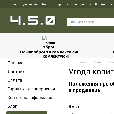
Перейти до основного контенту
Про нас
Доставка
Оплата
Гарантія та повернення
Контактна і
Тюнінг зброї та комлектуючі
Про нас
Воєнторг 4.5.0
Угода корист
Угода кори
Доставка
Оплата
Положення про об
Гарантія та повернення
є продавець
Контактна інформація
Блог
Зміст