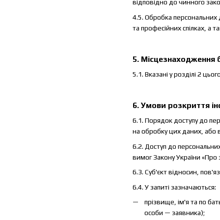
відповідно до чинного зак
4.5. Обробка персональних 
та професійних спілках, а 
5. Місцезнаходження 
5.1. Вказані у розділі 2 ц
6. Умови розкриття ін
6.1. Порядок доступу до пе
на обробку цих даних, або 
6.2. Доступ до персональни
вимог Закону України «Про
6.3. Суб'єкт відносин, пов
6.4. У запиті зазначаються:
прізвище, ім'я та по ба
особи — заявника);