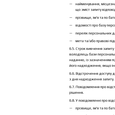
найменування, місцезнах
що зміст запиту відпов
прізвище, ім'я та по ба
відомості про базу перс
перелік персональних д
мета та/або правові під
6.5. Строк вивчення запит
володілець бази персональн
наданню, із зазначенням п
його надходження, якщо і
6.6. Відстрочення доступу 
з дня надходження запиту. 
6.7. Повідомлення про відс
рішення.
6.8. У повідомленні про ві
прізвище, ім'я та по бат