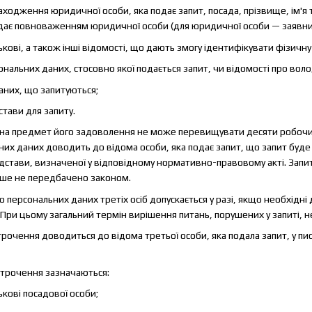
одження юридичної особи, яка подає запит, посада, прізвище, ім'я та
ідає повноваженням юридичної особи (для юридичної особи — заявни
тькові, а також інші відомості, що дають змогу ідентифікувати фізичну
ональних даних, стосовно якої подається запит, чи відомості про вол
аних, що запитуються;
стави для запиту.
у на предмет його задоволення не може перевищувати десяти робочи
их даних доводить до відома особи, яка подає запит, що запит буде 
ідстави, визначеної у відповідному нормативно-правовому акті. Зап
нше не передбачено законом.
до персональних даних третіх осіб допускається у разі, якщо необхідн
При цьому загальний термін вирішення питань, порушених у запиті, 
трочення доводиться до відома третьої особи, яка подала запит, у п
дстрочення зазначаються:
ькові посадової особи;