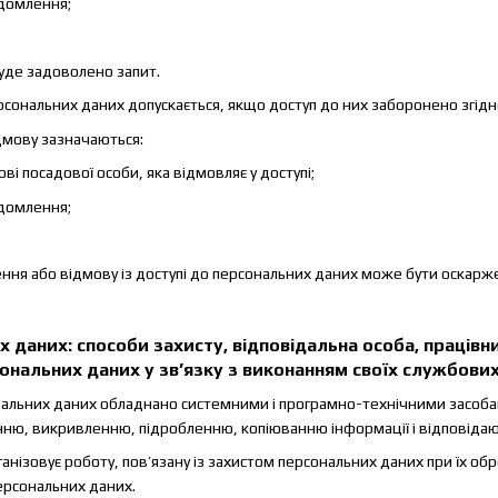
ідомлення;
буде задоволено запит.
персональних даних допускається, якщо доступ до них заборонено згідн
ідмову зазначаються:
ові посадової особи, яка відмовляє у доступі;
ідомлення;
ення або відмову із доступі до персональних даних може бути оскарже
х даних: способи захисту, відповідальна особа, праців
нальних даних у зв’язку з виконанням своїх службових
нальних даних обладнано системними і програмно-технічними засобами
ю, викривленню, підробленню, копіюванню інформації і відповідаю
ганізовує роботу, пов’язану із захистом персональних даних при їх об
ерсональних даних.