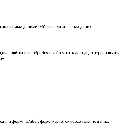
рсональними даними суб’єкта персональних даних
редньо здійснюють обробку та/або мають доступ до персональних
них
онній формі та/або у формі картотек персональних даних;