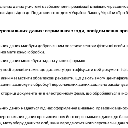
льних даних у системі є забезпечення реалізації цивільно-правових 
ги відповідно до Податкового кодексу України, Закону України «Про бух
ерсональних даних: отримання згоди, повідомлення про 
альних даних має бути добровільним волевиявленням фізичної особи 
ої мети їхньої обробки.
альних даних може бути надана у таких формах:
носії з реквізитами, що дає змогу ідентифікувати цей документ і фі
який має містити обов’язкові реквізити, що дають змогу ідентифіку
дання дозволу на обробку її персональних даних доцільно засвідчува
й сторінці документа чи в електронному файлі, що обробляється в ін
альних даних надається під час оформлення цивільно-правових віднос
 персональних даних про включення його персональних даних до бази
, мету збору даних та осіб, яким передаються його персональні дані