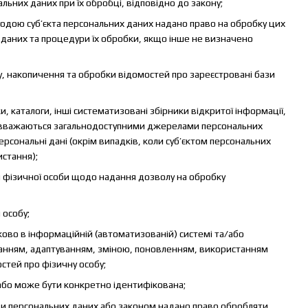
альних даних при їх обробці, відповідно до закону;
годою суб’єкта персональних даних надано право на обробку цих
х даних та процедури їх обробки, якщо інше не визначено
 накопичення та обробки відомостей про зареєстровані бази
и, каталоги, інші систематизовані збірники відкритої інформації,
. Не вважаються загальнодоступними джерелами персональних
ерсональні дані (окрім випадків, коли суб’єктом персональних
истання);
фізичної особи щодо надання дозволу на обробку
 особу;
тково в інформаційній (автоматизованій) системі та/або
ріганням, адаптуванням, зміною, поновленням, використанням
тей про фізичну особу;
 або може бути конкретно ідентифікована;
зи персональних даних або законом надано право обробляти