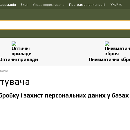
Укр
Рус
нформація
Блог
Угода користувача
Програма лояльності
Оптичні прилади
Пневматична збр
увача
стувача
робку і захист персональних даних у базах