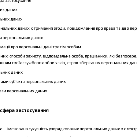
ера застосування
них даних
льних даних
альних даних: отримання згоди, повідомлення про права та дії з пе
и персональних даних
ації про персональні дані третім особам
них: способи захисту, відповідальна особа, працівники, які безпосе
нанням своїх службових обов’язків, строк зберігання персональних да
льних даних
тами суб'єкта персональних даних
ази персональних даних
а сфера застосування
х
— іменована сукупність упорядкованих персональних даних в електр