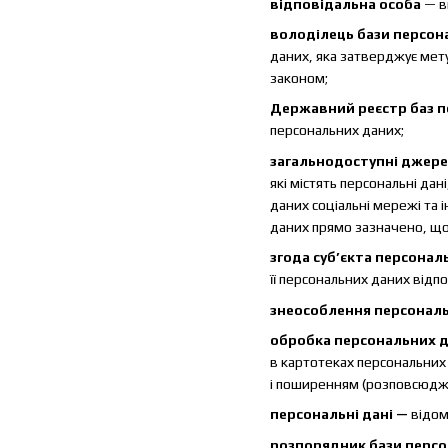
відповідальна особа
— ви
володілець бази персон
даних, яка затверджує мету
законом;
Державний реєстр баз 
персональних даних;
загальнодоступні джере
які містять персональні да
даних соціальні мережі та 
даних прямо зазначено, що 
згода суб’єкта персонал
її персональних даних відп
знеособлення персонал
обробка персональних 
в картотеках персональних 
і поширенням (розповсюдже
персональні дані —
відом
розпорядник бази персо