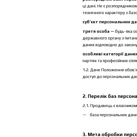
ці дані. Не є розпорядник
технічного характеру з баз
суб’єкт персональних д
третя особа —
будь-яка о
державного органу з питан
даних відповідно до закону
особливі категорії дани
партіях та професійних спі
1.2. Дане Положення обов’
доступ до персональних дан
2. Перелік баз персон
2.1. Продавець є власником
база персональних дани
3. Мета обробки перс