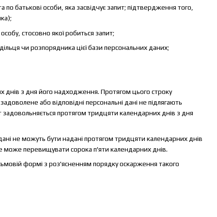
 по батькові особи, яка засвідчує запит; підтвердження того,
ка);
 особу, стосовно якої робиться запит;
одільця чи розпорядника цієї бази персональних даних;
х днів з дня його надходження. Протягом цього строку
задоволене або відповідні персональні дані не підлягають
ит задовольняється протягом тридцяти календарних днів з дня
і дані не можуть бути надані протягом тридцяти календарних днів
не може перевищувати сорока п'яти календарних днів.
исьмовій формі з роз'ясненням порядку оскарження такого