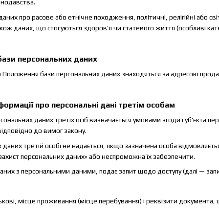
онодавства.
даних про расове або етнічне походження, політичні, релігійні або св
також даних, що стосуються здоров’я чи статевого життя (особливі кат
бази персональних даних
ього Положення бази персональних даних знаходяться за адресою прод
формації про персональні дані третім особам
рсональних даних третіх осіб визначається умовами згоди суб'єкта п
відповідно до вимог закону.
х даних третій особі не надається, якщо зазначена особа відмовляє
 захист персональних даних» або неспроможна їх забезпечити.
'язаних з персональними даними, подає запит щодо доступу (далі — з
тькові, місце проживання (місце перебування) і реквізити документа, 