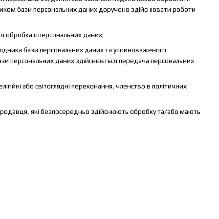
дником бази персональних даних доручено здійснювати роботи
я обробка її персональних даних;
орядника бази персональних даних та уповноваженого
бази персональних даних здійснюється передача персональних
лігійні або світоглядні переконання, членство в політичних
продавця, які безпосередньо здійснюють обробку та/або мають