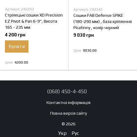
Артикул: 242293
Артикул: 243342
Стрілецькі сошки XD Precision
Сошки FAB Defense SPIKE
EZ Pivot & Pan 6-9", Висота
(180-290 мм) , база кріплення
165 - 235 мм
Picatinny , колір чорний
4 200 грн
9 030 грн
Купити
Ціна
9030.00
Ціна
4200.00
(068) 450-4-450
Контактна інформація
Повна версія сайту
© 2026
Укр
Рус