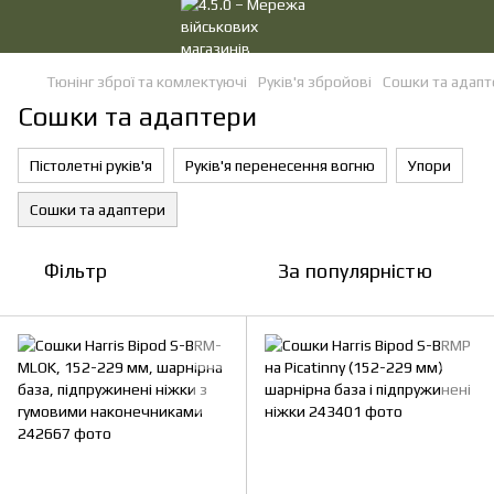
Тюнінг зброї та комлектуючі
Руків'я збройові
Сошки та адап
Сошки та адаптери
Пістолетні руків'я
Руків'я перенесення вогню
Упори
Сошки та адаптери
Фільтр
За популярністю