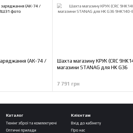
аряджання (АК-74 /
Шахта магазину КРУК (CRC 9HK14
магазини STANAG для HK G36
7 791 грн
Каталог
Клієнтам
Тюнінг зброї та комлектуючі
Вхід до кабінету
Оптичні прилади
Про нас