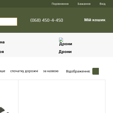
Порівняння
Бажання
Вхід
(068) 450-4-450
Мій кошик
оя
Дрони
вше
спочатку дорожчі
за назвою
Відображення: