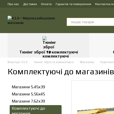
Перейти до основного контенту
Про нас
Доставка
Оплата
Гарантія та повернення
Контактна і
Тюнінг зброї та комлектуючі
Воєнторг 4.5.0
Тюнінг зброї та комлектуючі
Магазини
Комплект
Комплектуючі до магазині
Магазини 5.45х39
Магазини 5.56х45
Магазини 7.62х39
Комплектуючі до
магазинів