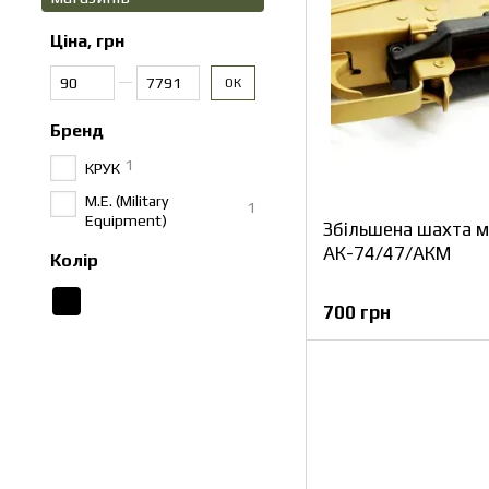
Ціна, грн
Від Ціна, грн
До Ціна, грн
ОК
Бренд
1
КРУК
M.E. (Military
1
Equipment)
Збільшена шахта м
АК-74/47/АКМ
Колір
700 грн