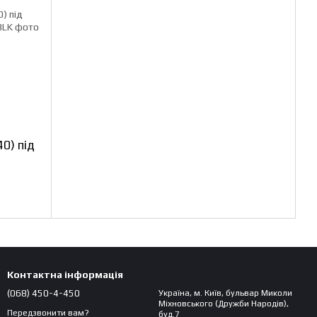
0) під
Контактна інформація
(068) 450-4-450
Україна, м. Київ, бульвар Миколи
Міхновського (Дружби Народів),
Передзвонити вам?
буд.7