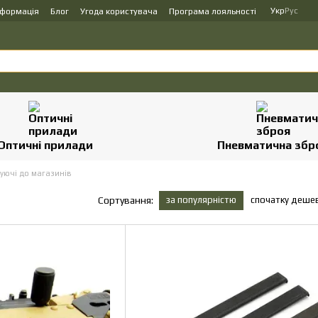
Укр
Рус
нформація
Блог
Угода користувача
Програма лояльності
Оптичні прилади
Пневматична збр
уючі до магазинів
в
за популярністю
спочатку деше
Сортування: