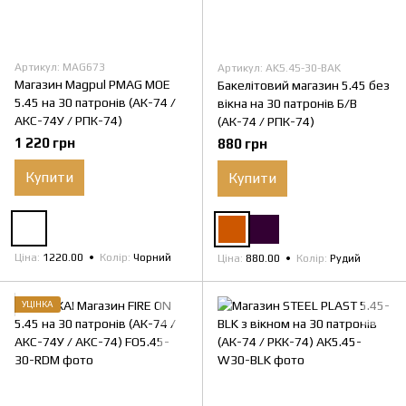
Артикул: MAG673
Артикул: AK5.45-30-BAK
Магазин Magpul PMAG MOE
Бакелітовий магазин 5.45 без
5.45 на 30 патронів (АК-74 /
вікна на 30 патронів Б/В
АКС-74У / РПК-74)
(АК-74 / РПК-74)
1 220 грн
880 грн
Купити
Купити
Ціна
1220.00
Колір
Чорний
Ціна
880.00
Колір
Рудий
УЦІНКА