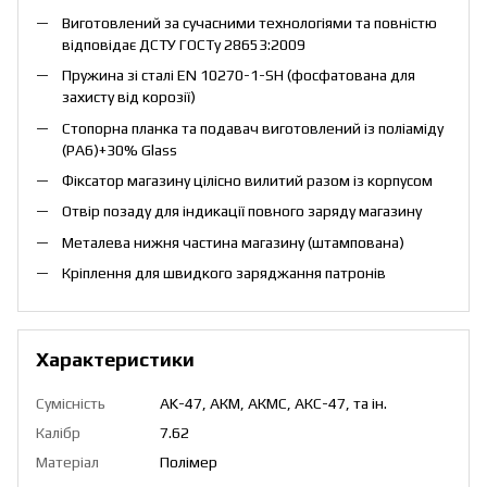
Виготовлений за сучасними технологіями та повністю
відповідає ДСТУ ГОСТу 28653:2009
Пружина зі сталі EN 10270-1-SH (фосфатована для
захисту від корозії)
Стопорна планка та подавач виготовлений із поліаміду
(PA6)+30% Glass
Фіксатор магазину цілісно вилитий разом із корпусом
Отвір позаду для індикації повного заряду магазину
Металева нижня частина магазину (штампована)
Кріплення для швидкого заряджання патронів
Характеристики
Сумісність
AK-47, АКМ, АКМС, АКС-47, та ін.
Калібр
7.62
Матеріал
Полімер