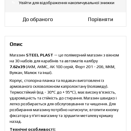
Увійти
для відображення накопичувальної знижки
%
До обраного
Порівняти
Опис
Mагазин
STEEL PLAST
— це полімерний магазин з вікном
на 30 набоїв для карабінів та автоматів калібру
7.62х39
(АКМ, АКМС, АК 100 серій, Форт 201 - 206, МКМ,
Вулкан, Малюк та інші).
Корпус, стопорна планка та подавач виготовлені із
армованого скловолокном капролоктану (поліаміду).
Термостійкий (від - 30°C до + 95°C), має високу в'язкість,
удароміцність та стійкість до стирання. Магазин швидко і
легко розбирається для обслуговування та чищення. Для
розбирання магазину потрібно натиснути, втопити кнопку
фіксатора у п'яті магазину та зрушити металеву кришку
назад.
Технічні особливості: