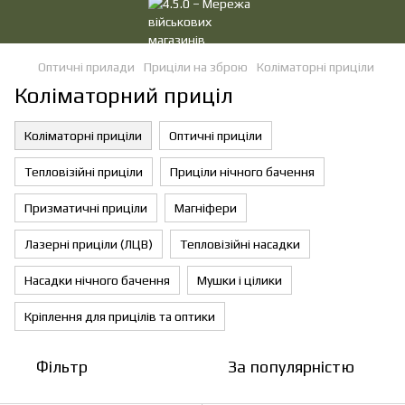
Оптичні прилади
Приціли на зброю
Коліматорні приціли
Коліматорний приціл
Коліматорні приціли
Оптичні приціли
Тепловізійні приціли
Приціли нічного бачення
Призматичні приціли
Магніфери
Лазерні приціли (ЛЦВ)
Тепловізійні насадки
Насадки нічного бачення
Мушки і цілики
Кріплення для прицілів та оптики
Фільтр
За популярністю