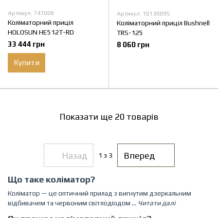
Артикул: 747008
Артикул: 10130095
Коліматорний приціл
Коліматорний приціл Bushnell
HOLOSUN HE512T-RD
TRS-125
33 444 грн
8 060 грн
Купити
Показати ще 20 товарів
Назад
Вперед
1
з 3
Що таке коліматор?
Коліматор
— це оптичний прилад з вигнутим дзеркальним
відбивачем та червоним світлодіодом ...
Читати далі