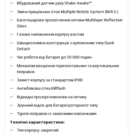
Вбудований датчик руху Shake Awake™
Зміна прицільних сіток Multiple Reticle System (M.R.S.)
Багатошарове просвітлення оптики Multilayer Reflective
Glass
Газове наповнення корпусу азотом
Швидкознімна конструкція з кріпленням типу Quick
Detach
Час роботи від батареї до 50 000 годин
Механізм введення горизонтальних та вертикальних
поправок
Захист корпусу за стандартом IPX8
Антиблікова сітка Killflash
Відкидні прозорі ковпачки на оптику
Зручний відсік для батареї роторного типу
Турелі поправок із захисними ковпачками
Технічні характеристики:
Тип корпусу: закритий