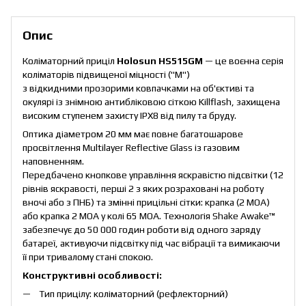
Опис
Коліматорний приціл
Holosun HS515GM
— це воєнна серія
коліматорів підвищеної міцності ("М")
з відкидними прозорими ковпачками на об'єктиві та
окулярі із знімною антибліковою сіткою Killflash, захищена
високим ступенем захисту IPX8 від пилу та бруду.
Оптика діаметром 20 мм має повне багатошарове
просвітлення Multilayer Reflective Glass із газовим
наповненням.
Передбачено кнопкове управління яскравістю підсвітки (12
рівнів яскравості, перші 2 з яких розраховані на роботу
вночі або з ПНБ) та змінні прицільні сітки: крапка (2 МОА)
або крапка 2 МОА у колі 65 МОА. Технологія Shake Awake™
забезпечує до 50 000 годин роботи від одного заряду
батареї, активуючи підсвітку під час вібрації та вимикаючи
її при тривалому стані спокою.
Конструктивні особливості:
Тип прицілу: коліматорний (рефлекторний)