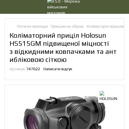
Оптичні прилади
Приціли на зброю
Коліматорні приціли
Коліматорний приціл Holosun
HS515GM підвищеної міцності
з відкидними ковпачками та ант
ибліковою сіткою
Артикул:
747022
Написати відгук