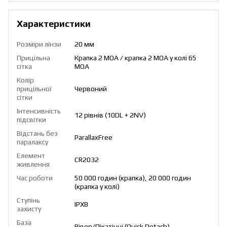
Характеристики
Розміри лінзи
20 мм
Прицільна
Крапка 2 МОА / крапка 2 МОА у колі 65
сітка
МОА
Колір
прицільної
Червоний
сітки
Інтенсивність
12 рівнів (10DL + 2NV)
підсвітки
Відстань без
ParallaxFree
паралаксу
Елемент
CR2032
живлення
Час роботи
50 000 годин (крапка), 20 000 годин
(крапка у колі)
Ступінь
IPX8
захисту
База
Вівер/Пікатінні (Quick Detach)