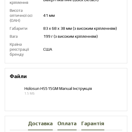
кріплення
Висота
оптичної осі
41 мм
(OAH)
Габарити
83 x 68 x 38 мм (з високим кріпленням)
Вага
199 г (з високим кріпленням)
Країна
реєстрації
США
бренду
Файли
Holosun HS515GM Manual Інструкція
1.5 МБ
PDF
Доставка
Оплата
Гарантія