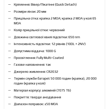
Кріплення: Вівер/Пікатінні (Quick Detach)
Розміри лінзи: 20 мм
Прицільна сітка: крапка 2 МОА; крапка 2 МОА у колі 65
МОА
Колір прицільної сітки: червоний
Довжина світлової хвилі підсвітки: 650 nm
Інтенсивність підсвітки: 12 рівнів (10DL + 2NV)
Допустима віддача: 1000 G
Просвітлення: Fully Multi-Coated
Газове наповнення: так
Джерело живлення: CR2032
Термін служби батареї: 50 000 годин (крапка), 20 000
годин (крапка у колі)
Матеріал корпусу: алюміній (7075 T6)
Покриття: тверде анодування
Діапазон поправок: ±50 МОА