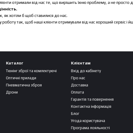
ієнти отримали від нас те, що вирішить їхню проблему, а не просто 
інність.
к, як хотіли б щоб ставилися до нас.
 роботу так, щоб наші клієнти отримували від нас хороший сервіс і 
Каталог
Клієнтам
Тюнінг зброї та комлектуючі
Вхід до кабінету
Оптичні прилади
Про нас
Пневматична зброя
Доставка
Дрони
Оплата
Гарантія та повернення
Контактна інформація
Блог
Угода користувача
Програма лояльності