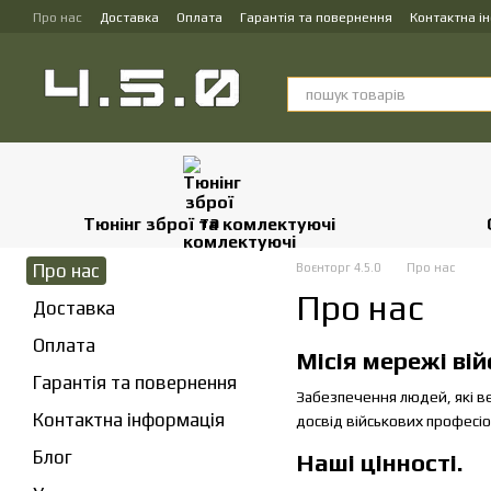
Перейти до основного контенту
Про нас
Доставка
Оплата
Гарантія та повернення
Контактна і
Тюнінг зброї та комлектуючі
Про нас
Воєнторг 4.5.0
Про нас
Про нас
Доставка
Оплата
Місія мережі вій
Гарантія та повернення
Забезпечення людей, які в
Контактна інформація
досвід військових професіо
Блог
Наші цінності.