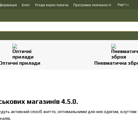
Укр
Рус
нформація
Блог
Угода користувача
Програма лояльності
Оптичні прилади
Пневматична збр
ськових магазинів 4.5.0.
едуть активний спосіб життя, оптимальними для них одягом, взуттям 
налів.