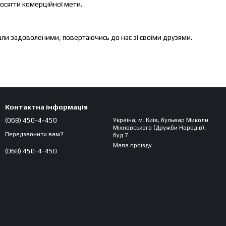
досягти комерційної мети.
йшли задоволеними, повертаючись до нас зі своїми друзями.
Контактна інформація
(068) 450-4-450
Україна, м. Київ, бульвар Миколи
Міхновського (Дружби Народів),
Передзвонити вам?
буд.7
Мапа проїзду
(068) 450-4-450