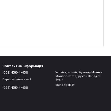
Контактна інформація
(068) 450-4-450
Україна, м. Київ, бульвар Миколи
Міхновського (Дружби Народів),
Передзвонити вам?
буд.7
Мапа проїзду
(068) 450-4-450