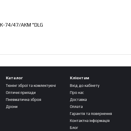
АК-74/47/АКМ "DLG
"
Каталог
Клієнтам
Тюнінг зброї та комлектуючі
Вхід до кабінету
Оптичні прилади
Про нас
Пневматична зброя
Доставка
Дрони
Оплата
Гарантія та повернення
Контактна інформація
Блог