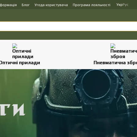
Укр
Рус
нформація
Блог
Угода користувача
Програма лояльності
Оптичні прилади
Пневматична збр