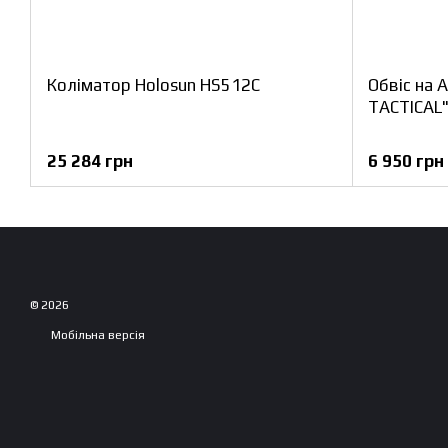
Коліматор Holosun HS512C
Обвіс на 
TACTICAL
25 284 грн
6 950 грн
© 2026
Мобільна версія