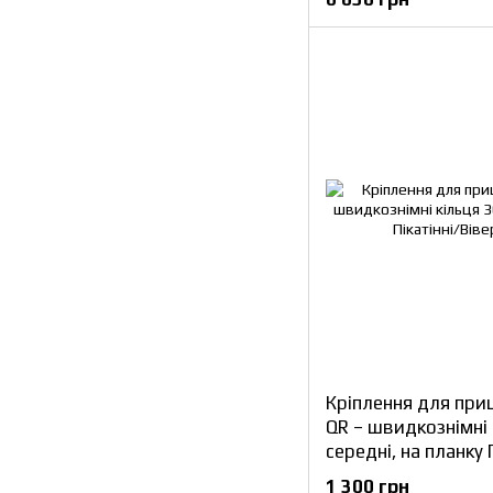
Кріплення для при
QR – швидкознімні 
середні, на планку 
1 300 грн