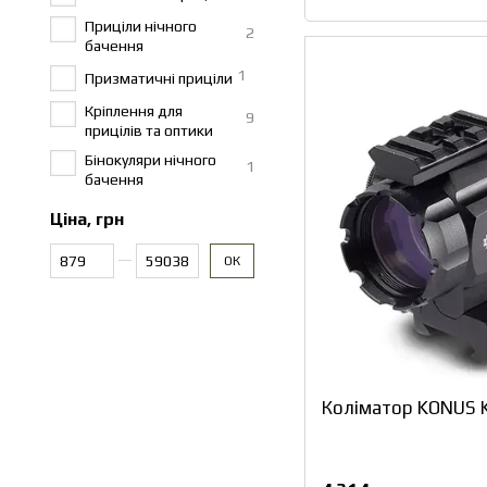
Приціли нічного
2
бачення
1
Призматичні приціли
Кріплення для
9
прицілів та оптики
Бінокуляри нічного
1
бачення
Ціна, грн
Від Ціна, грн
До Ціна, грн
ОК
Коліматор KONUS 