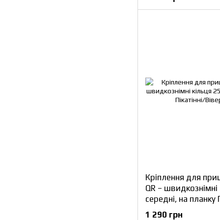
Кріплення для при
QR – швидкознімні 
середні, на планку 
1 290 грн