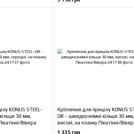
цілу KONUS STEEL-
Кріплення для прицілу KONUS S
кільця 30 мм,
QR – швидкознімні кільця 30 мм,
Пікатінні/Вівера
високі, на планку Пікатінні/Вівер
1 335 грн