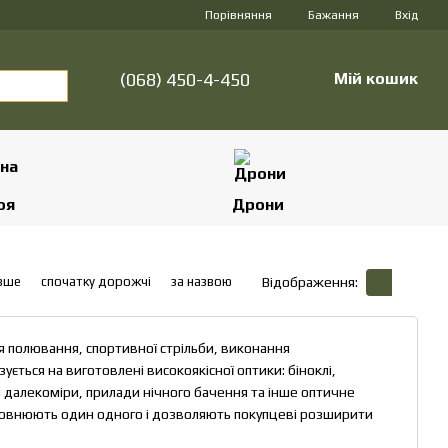
Порівняння
Бажання
Вхід
(068) 450-4-450
Мій кошик
оя
Дрони
вше
спочатку дорожчі
за назвою
Відображення:
 полювання, спортивної стрільби, виконання
ується на виготовлені високоякісної оптики: біноклі,
ні далекоміри, прилади нічного бачення та інше оптичне
доповнюють один одного і дозволяють покупцеві розширити