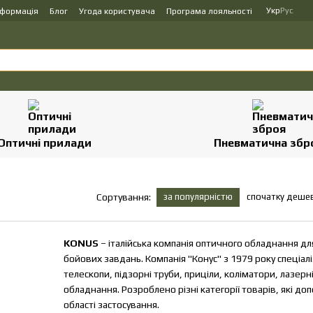
Укр
Рус
нформація
Блог
Угода користувача
Програма лояльності
Оптичні прилади
Пневматична збр
за популярністю
спочатку деше
Сортування:
KONUS
– італійська
компанія оптичного обладнання для
бойових завдань. Компанія "Конус" з 1979 року спеціаліз
телескопи, підзорні труби, приціли, коліматори, лазер
обладнання. Розроблено різні категорії товарів, які 
області застосування.