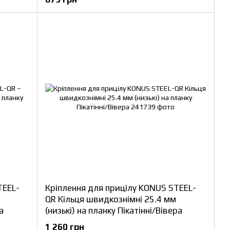
TEEL-
Кріплення для прицілу KONUS STEEL-
QR Кільця швидкознімні 25.4 мм
а
(низькі) на планку Пікатінні/Вівера
1 260 грн