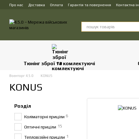
Перейти до основного контенту
Про нас
Доставка
Оплата
Гарантія та повернення
Контактна і
Тюнінг зброї та комлектуючі
Воєнторг 4.5.0
KONUS
KONUS
Розділ
6
Коліматорні приціли
15
Оптичні приціли
1
Тепловізійні приціли