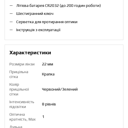
Літієва батарея CR2032 (до 200 годин роботи)
Шестигранний ключ
Серветка для протирання оптики
Інструкція з експлуатації
Характеристики
Розміри лінзи
22 мм
Прицільна
Крапка
сітка
Колір
прицільної
Червоний/Зелений
сітки
Інтенсивність
8 рівнів
підсвітки
Оптична
1
кратність, Max
Дульна