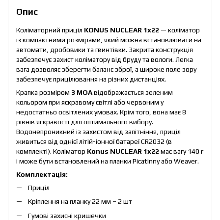
Опис
Коліматорний приціл
KONUS NUCLEAR 1x22
— коліматор
із компактними розмірами, який можна встановлювати на
автомати, дробовики та гвинтівки. Закрита конструкція
забезпечує захист коліматору від бруду та вологи. Легка
вага дозволяє зберегти баланс зброї, а широке поле зору
забезпечує прицілювання на різних дистанціях.
Крапка розміром
3 МОА
відображається зеленим
кольором при яскравому світлі або червоним у
недостатньо освітлених умовах. Крім того, вона має 8
рівнів яскравості для оптимального вибору.
Водонепроникний із захистом від запітніння, приціл
живиться від однієї літій-іонної батареї CR2032 (в
комплекті). Коліматор
Konus NUCLEAR 1x22
має вагу 140 г
і може бути встановлений на планки Picatinny або Weaver.
Комплектація:
Приціл
Кріплення на планку 22 мм – 2 шт
Гумові захисні кришечки