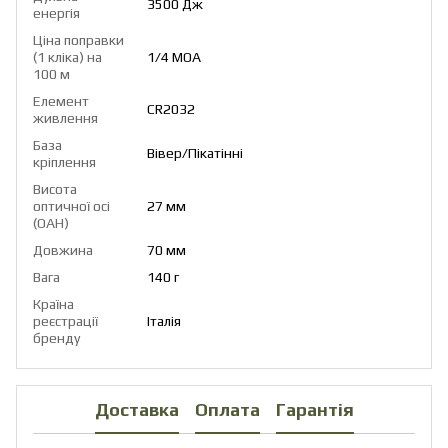
3500 Дж
енергія
Ціна поправки
(1 кліка) на
1/4 MOA
100 м
Елемент
CR2032
живлення
База
Вівер/Пікатінні
кріплення
Висота
оптичної осі
27 мм
(OAH)
Довжина
70 мм
Вага
140 г
Країна
реєстрації
Італія
бренду
Доставка
Оплата
Гарантія