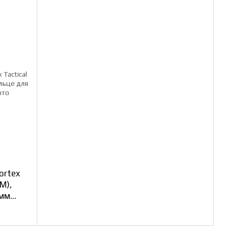
ortex
M),
 мм