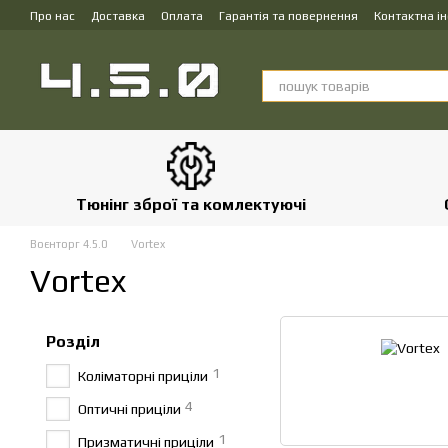
Перейти до основного контенту
Про нас
Доставка
Оплата
Гарантія та повернення
Контактна і
Тюнінг зброї та комлектуючі
Воєнторг 4.5.0
Vortex
Vortex
Розділ
1
Коліматорні приціли
4
Оптичні приціли
1
Призматичні приціли