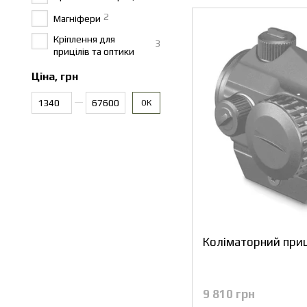
2
Магніфери
Кріплення для
3
прицілів та оптики
Ціна, грн
Від Ціна, грн
До Ціна, грн
ОК
Коліматорний приц
9 810 грн