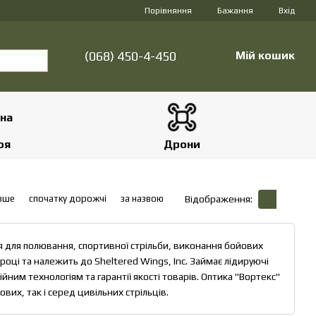
Порівняння
Бажання
Вхід
(068) 450-4-450
Мій кошик
оя
Дрони
вше
спочатку дорожчі
за назвою
Відображення:
 для полювання, спортивної стрільби, виконання бойових
році та належить до Sheltered Wings, Inc. Займає лідируючі
ним технологіям та гарантії якості товарів. Оптика "Вортекс"
вих, так і серед цивільних стрільців.