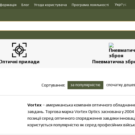
Укр
Рус
нформація
Блог
Угода користувача
Програма лояльності
Оптичні прилади
Пневматична збр
за популярністю
спочатку деше
Сортування:
Vortex
– американська компанія оптичного обладнання
завдань. Торгова марка Vortex Optics заснована у 2004 
позиції серед оптичного спорядження завдяки інновацій
користується популярністю як серед професійних військо