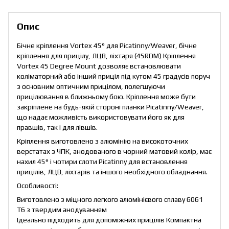
Опис
Бічне кріплення Vortex 45° для Picatinny/Weaver, бічне
кріплення для прицілу, ЛЦВ, ліхтаря (45RDM) Кріплення
Vortex 45 Degree Mount дозволяє встановлювати
коліматорний або інший приціл під кутом 45 градусів поруч
з основним оптичним прицілом, полегшуючи
прицілювання в ближньому бою. Кріплення може бути
закріплене на будь-якій стороні планки Picatinny/Weaver,
що надає можливість використовувати його як для
правшів, так і для лівшів.
Кріплення виготовлено з алюмінію на високоточних
верстатах з ЧПК, анодованого в чорний матовий колір, має
нахил 45° і чотири слоти Picatinny для встановлення
прицілів, ЛЦВ, ліхтарів та іншого необхідного обладнання.
Особливості:
Виготовлено з міцного легкого алюмінієвого сплаву 6061
T6 з твердим анодуванням
Ідеально підходить для допоміжних прицілів Компактна