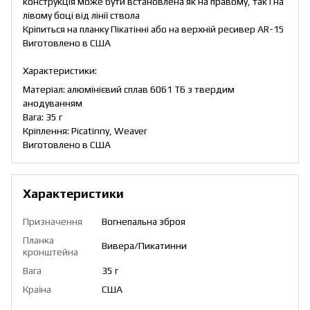
конструкція може бути встановлена як на правому, так і на
лівому боці від лінії ствола
Кріпиться на планку Пікатінні або на верхній ресивер AR-15
Виготовлено в США
Характеристики:
Матеріал: алюмінієвий сплав 6061 T6 з твердим
анодуванням
Вага: 35 г
Кріплення: Picatinny, Weaver
Виготовлено в США
Характеристики
Призначення
Вогнепальна зброя
Планка
Вивера/Пикатинни
кронштейна
Вага
35 г
Країна
США