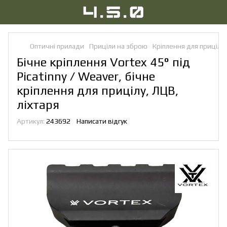
Оптичні прилади
Приціли на зброю
Кріплення для прицілів
Бічне кріплення Vortex 45° під
Picatinny / Weaver, бічне
кріплення для прицілу, ЛЦВ,
ліхтаря
Артикул:
243692
Написати відгук