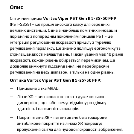
Опис
Оптичний приціл
Vortex Viper PST Gen II 5-25×50 FFP
(PST-5259) – це приціл високого класу для середніх і
великих дистанцій. Одна з найбільш помітних інновацій
порівняно з попереднім поколінням прицілів PST – це
інтеграція регулювання яскравості прицілу з туреллю
регулювання паралаксу. Це значно поліпшує ергономіку та
сприяє швидкості налаштувань. Підсвічування має 10 рівнів
яскравості, кожен рівень обирається перемикачем. Це
дозволяє вимкнути підсвічування, не перебираючи
регулювання на весь діапазон, а тільки на один рівень.
Оптика Vortex Viper PST Gen II 5-25×50 FFP:
Прицільна сітка MRAD.
Лінзи XD – високоплотне скло з дуже низькою
дисперсією, що забезпечує відмінну роздільну
здатність і насиченість кольорів.
Покриття лінз XR – патентоване багатошарове
антиблікове покриття на лінзах XR покращує
пропускання світла для чудової яскравості зображення.