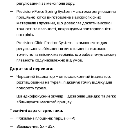
регулювання за межі поля зору.
Precision-Force Spring System – система регулювання
прицільної сітки виготовлена з високоякісних
матеріалів і пружини, що дозволяє досягти високої
точності та плавності, покращуючи повторюваність
пострілів.
Precision-Glide Erector System – компоненти для
регулювання збільшення виготовлені з високою
точністю та якісних матеріалів, що забезпечує високу
плавність ходу незалежно від умов.
Додаткові переваги:
Червоний індикатор – оптоволоконний індикатор,
розташований на турелі, підсвічує точку відліку для
повороту турелі.
Швидкофокусний окуляр – дозволяє швидко та легко
збільшувати масштаб прицілу.
Технічні характеристики:
Фокальна площина: перша (FFP)
Збільшення: 5x - 25x