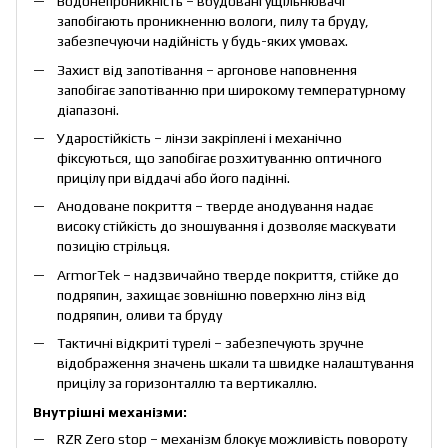
Водонепроникність – вбудовані ущільнювачі
запобігають проникненню вологи, пилу та бруду,
забезпечуючи надійність у будь-яких умовах.
Захист від запотівання – аргонове наповнення
запобігає запотіванню при широкому температурному
діапазоні.
Ударостійкість – лінзи закріплені і механічно
фіксуються, що запобігає розхитуванню оптичного
прицілу при віддачі або його падінні.
Анодоване покриття – тверде анодування надає
високу стійкість до зношування і дозволяє маскувати
позицію стрільця.
ArmorTek – надзвичайно тверде покриття, стійке до
подряпин, захищає зовнішню поверхню лінз від
подряпин, оливи та бруду
Тактичні відкриті турелі – забезпечують зручне
відображення значень шкали та швидке налаштування
прицілу за горизонталлю та вертикаллю.
Внутрішні механізми:
RZR Zero stop – механізм блокує можливість повороту