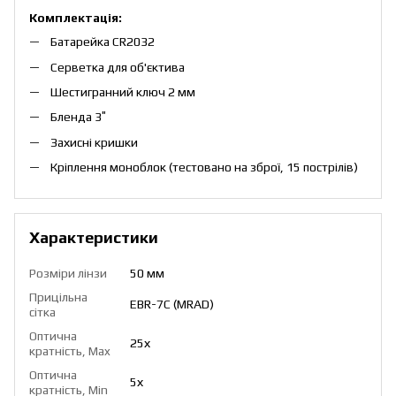
Комплектація:
Батарейка CR2032
Серветка для об'єктива
Шестигранний ключ 2 мм
Бленда 3″
Захисні кришки
Кріплення моноблок (тестовано на зброї, 15 пострілів)
Характеристики
Розміри лінзи
50 мм
Прицільна
EBR-7C (MRAD)
сітка
Оптична
25х
кратність, Max
Оптична
5х
кратність, Min