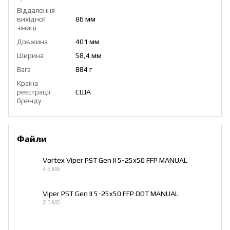
Віддалення
вихідної
86 мм
зіниці
Довжина
401 мм
Ширина
58,4 мм
Вага
884 г
Країна
реєстрації
США
бренду
Файли
Vortex Viper PST Gen II 5-25x50 FFP MANUAL
4.6 МБ
PDF
Viper PST Gen II 5-25x50 FFP DOT MANUAL
2.3 МБ
PDF