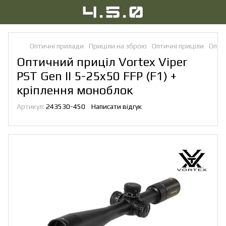
Оптичні прилади
Приціли на зброю
Оптичні приціли
Оптич
Оптичний приціл Vortex Viper
PST Gen II 5-25x50 FFP (F1) +
кріплення моноблок
Артикул:
243530-450
Написати відгук