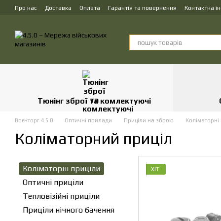
Перейти до основного контенту
Про нас
Доставка
Оплата
Гарантія та повернення
Контактна і
Тюнінг зброї та комлектуючі
Воєнторг 4.5.0
Оптичні прилади
Приціли на зброю
Коліматорні
Коліматорний приціл
Коліматорні приціли
ХІТ
Оптичні приціли
Тепловізійні приціли
Приціли нічного бачення