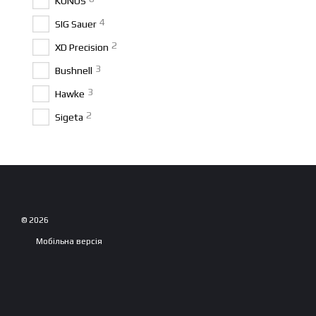
KONUS
4
SIG Sauer
2
XD Precision
3
Bushnell
3
Hawke
2
Sigeta
© 2026
Мобільна версія