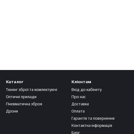
Каталог
Клієнтам
Тюнінг зброї та комлектуючі
Вхід до кабінету
Оптичні прилади
Про нас
Пневматична зброя
Доставка
Дрони
Оплата
Гарантія та повернення
Контактна інформація
Блог