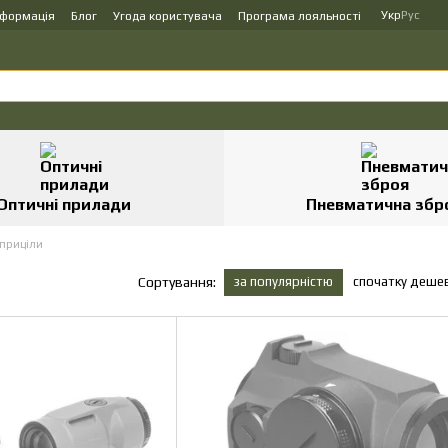
Укр
Рус
нформація
Блог
Угода користувача
Програма лояльності
Оптичні прилади
Пневматична збр
 приціли
за популярністю
спочатку деше
Сортування: