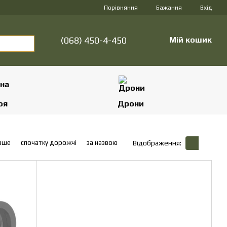
Порівняння
Бажання
Вхід
(068) 450-4-450
Мій кошик
оя
Дрони
вше
спочатку дорожчі
за назвою
Відображення: