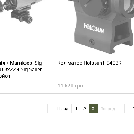
л + Магніфер: Sig
Коліматор Holosun HS403R
O 3х22 + Sig Sauer
ойот
11 620 грн
Назад
1
2
3
Вперед