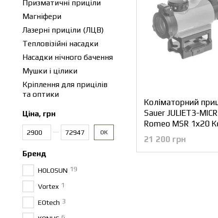
Призматичні приціли
Магніфери
Лазерні приціли (ЛЦВ)
Тепловізійні насадки
Насадки нічного бачення
Мушки і цілики
Кріплення для прицілів
та оптики
Коліматорний приці
Sauer JULIET3-MICR
Ціна, грн
Romeo MSR 1х20 К
Від Ціна, грн
До Ціна, грн
ОК
21 200 грн
Бренд
19
HOLOSUN
1
Vortex
3
EOtech
6