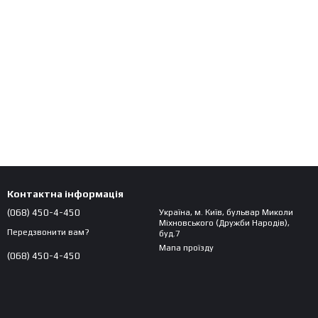
Контактна інформація
(068) 450-4-450
Україна, м. Київ, бульвар Миколи
Міхновського (Дружби Народів),
Передзвонити вам?
буд.7
Мапа проїзду
(068) 450-4-450