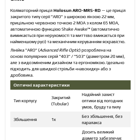
Коліматорний приціл
Holosun ARO-MRS-RD
— це приціл
закритого типу серії "ARO" з широкою лінзою 22 мм,
прицільною червоною точкою 2 МОА з колом 65 MOA,
автоматичною функцією Shake Awake™ (автоматично
вимикається при нерухомості та миттєво вмикається при
найменшому русі) та механічним керуванням яскравістю.
Лінійка "ARO" (
Advanced Rifle Optic
) розроблена на
основі популярних серій "403" / "503" (діаметром 20 мм),
але з видозміненим дизайном та ергономікою. Ідеально
підходить для швидкої стрільби «навскидку» або з
дробовика.
Оптичні характеристики
Надійний захист
Закритий
Тип корпусу
оптики від погодних
(Tubular)
умов, бруду та пилу
Без збільшення, без
Збільшення
1x
паралакса
Досить великий
діаметр забезпечує