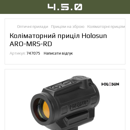
Оптичні прилади
Приціли на зброю
Коліматорні приціли
Коліматорний приціл Holosun
ARO-MRS-RD
Артикул:
747075
Написати відгук