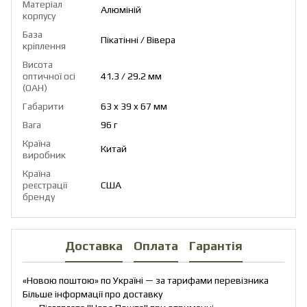
Матеріал
Алюміній
корпусу
База
Пікатінні / Вівера
кріплення
Висота
оптичної осі
41.3 / 29.2 мм
(OAH)
Габарити
63 x 39 x 67 мм
Вага
96 г
Країна
Китай
виробник
Країна
реєстрації
США
бренду
Доставка
Оплата
Гарантія
«Новою поштою» по Україні — за тарифами перевізника
Більше інформації про доставку