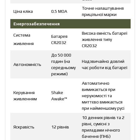
Точне налаштування
Ціна кліка
0.5 МОА
прицільної марки
Енергозабезпечення
Висока ємність батареї
Система
Батарея
живлення типу
CR2032
живлення
CR2032
До 50 000
годин (на
Надзвичайно довгий
Автономність
середньому
час роботи від батареї
режимі)
Автоматично
вимикається при
Керування
Shake
нерухомості та
живленням
Awake™
миттєво вмикається
при найменшому русі
10 денних рівнів та 2
рівні, сумісні з
Яскравість
12 рівнів
приладами нічного
бачення (ПНБ)