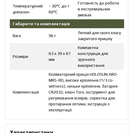
Готовність до роботи
Температурний
− 30°C до +
в екстремальних
діапазон
60°C
умовах
Габарити та комплектація
Легкий для свого класу
Вага
96 г
закритого прицілу
Компактна
63 x 39 x 67
конструкція для
Розміри
мм
зручного
використання
Коліматорний приціл HOLOSUN ARO-
MRS-RD, високе кріплення (1/3 co-
witness), низьке кріплення, батарея
Комплектація
CR2032, ключ Torx, інструмент для
регулювання візирів, серветка для
протирання оптики, інструкція з
експлуатації
Характеристики