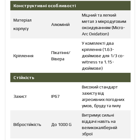
Конструктивні особливості
Міцний та легкий
Матеріал
метал з мікродуговим
Алюміній
оксидуванням (Micro-
корпусу
Arc Oxidation)
У комплекті два
кріплення (1.63-
Пікатінні/
Кріплення
дюймове для 1/3 co-
Вівера
witness та 1.15-
дюймове)
Стійкість
Високий стандарт
захисту від
Захист
IP67
агресивних погодних
умов, бруду та пилу
Витримує сильні
віддачі навіть на
Вібростійкість
До 1000 G
великокаліберній
зброї