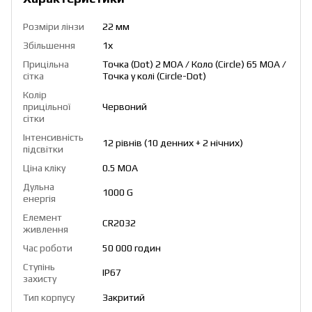
Розміри лінзи
22 мм
Збільшення
1х
Прицільна
Точка (Dot) 2 МОА / Коло (Circle) 65 MOA /
сітка
Точка у колі (Circle-Dot)
Колір
прицільної
Червоний
сітки
Інтенсивність
12 рівнів (10 денних + 2 нічних)
підсвітки
Ціна кліку
0.5 МОА
Дульна
1000 G
енергія
Елемент
CR2032
живлення
Час роботи
50 000 годин
Ступінь
IP67
захисту
Тип корпусу
Закритий