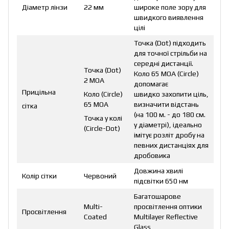
Діаметр лінзи
22 мм
широке поле зору для
швидкого виявлення
цілі
Точка (Dot) підходить
для точної стрільби на
середні дистанції.
Точка (Dot)
Коло 65 MOA (Circle)
2 МОА
допомагає
Прицільна
Коло (Circle)
швидко захопити ціль,
65 MOA
визначити відстань
сітка
(на 100 м. - до 180 см.
Точка у колі
у діаметрі), ідеально
(Circle-Dot)
імітує розліт дробу на
певних дистанціях для
дробовика
Довжина хвилі
Колір сітки
Червоний
підсвітки 650 нм
Багатошарове
Multi-
просвітлення оптики
Просвітлення
Coated
Multilayer Reflective
Glass