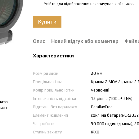
Увійти
для відображення накопичувальної знижки
%
Купити
Опис
Новий відгук або коментар
Файл
Характеристики
Розміри лінзи
20 мм
Прицільна сітка
Крапка 2 МОА / крапка 2 
Колір прицільної сітки
Червоний
Інтенсивність підсвітки
12 рівнів (10DL + 2NV)
Відстань без паралаксу
ParallaxFree
Елемент живлення
сонячна батарея/CR2032
Час роботи
50 000 годин (крапка), 20
Ступінь захисту
IPX8