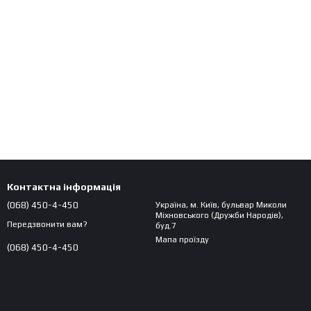
Контактна інформація
(068) 450-4-450
Україна, м. Київ, бульвар Миколи
Міхновського (Дружби Народів),
Передзвонити вам?
буд.7
Мапа проїзду
(068) 450-4-450