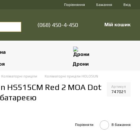
Порівняння
Бажання
Вхід
(068) 450-4-450
Мій кошик
оя
Дрони
Коліматорні приціли
Коліматорні приціли HOLOSUN
un HS515CM Red 2 MOA Dot
Артикул
747021
 батареєю
Порівняти
В бажання