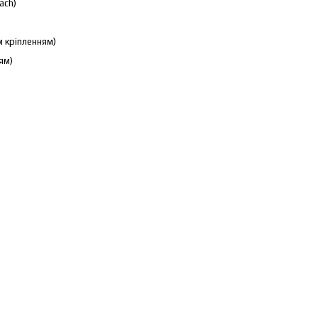
ach)
м кріпленням)
ям)