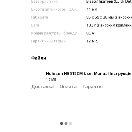
База кріплення
Вівер/Пікатінні (Quick Det
Висота оптичної осі (OAH)
41 мм
Габарити
85 x 69 x 38 мм (з високи
Вага
193 г (з високим кріпленн
Країна реєстрації бренду
США
Гарантійний термін
12 міс.
Файли
Holosun HS515CM User Manual Інструкція
1.7 МБ
PDF
Доставка
Оплата
Гарантія