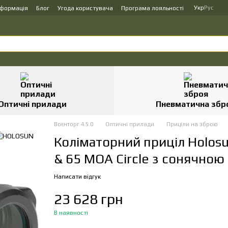
Укр
Рус
нформація
Блог
Угода користувача
Програма лояльності
Оптичні прилади
Пневматична збр
Воєнторг 4.5.0
Оптичні прилади
Приціли на зброю
Коліматорний приціл Holos
& 65 MOA Circle з сонячною
Написати відгук
23 628 грн
В наявності