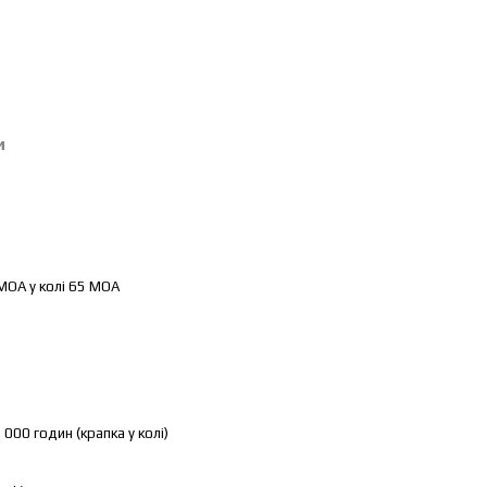
и
МОА у колі 65 МОА
 000 годин (крапка у колі)