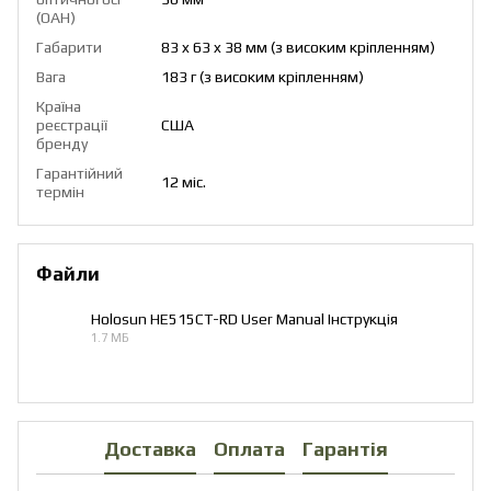
(OAH)
Габарити
83 x 63 x 38 мм (з високим кріпленням)
Вага
183 г (з високим кріпленням)
Країна
реєстрації
США
бренду
Гарантійний
12 міс.
термін
Файли
Holosun HE515CT-RD User Manual Інструкція
1.7 МБ
PDF
Доставка
Оплата
Гарантія