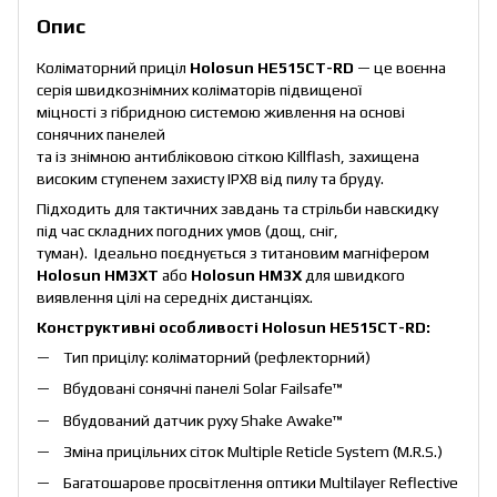
Опис
Коліматорний приціл
Holosun HE515CT-RD
— це воєнна
серія швидкознімних коліматорів підвищеної
міцності з гібридною системою живлення на основі
сонячних панелей
та із знімною антибліковою сіткою Killflash, захищена
високим ступенем захисту IPX8 від пилу та бруду.
Підходить для тактичних завдань та стрільби навскидку
під час складних погодних умов (дощ, сніг,
туман). Ідеально поєднується з титановим магніфером
Holosun HM3XT
або
Holosun HM3X
для швидкого
виявлення цілі на середніх дистанціях.
Конструктивні особливості Holosun HE515CT-RD:
Тип прицілу: коліматорний (рефлекторний)
Вбудовані сонячні панелі Solar Failsafe™
Вбудований датчик руху Shake Awake™
Зміна прицільних сіток Multiple Reticle System (M.R.S.)
Багатошарове просвітлення оптики Multilayer Reflective