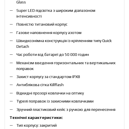
Glass
Super LED підсвітка з широким діапазоном
інтенсивності
Повністю титановий корпус
Газове наповнення корпусу азотом
Швидкознімна конструкція із кріпленням типу Quick
Detach
Час роботи від батареї до 50 000 годин
Механізм введення горизонтальних та вертикальних
поправок
Захист корпусу за стандартом IPX8
Антиблікова сітка Killflash
Відкидні прозорі ковпачки на оптику
Турелі поправок із захисними ковпачками
Зручний пластиковий кейс з ручкою для перенесення
Технічні характеристики:
Тип корпусу: закритий