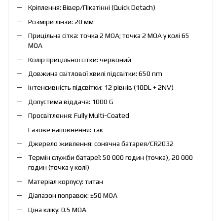
Кріплення: Вівер/Пікатінні (Quick Detach)
Розміри лінзи: 20 мм
Прицільна сітка: точка 2 МОА; точка 2 МОА у колі 65
МОА
Колір прицільної сітки: червоний
Довжина світлової хвилі підсвітки: 650 nm
Інтенсивність підсвітки: 12 рівнів (10DL + 2NV)
Допустима віддача: 1000 G
Просвітлення: Fully Multi-Coated
Газове наповнення: так
Джерело живлення: сонячна батарея/CR2032
Термін служби батареї: 50 000 годин (точка), 20 000
годин (точка у колі)
Матеріал корпусу: титан
Діапазон поправок: ±50 МОА
Ціна кліку: 0.5 МОА