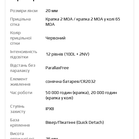
Розміри лінзи
20 мм
Прицільна
Крапка 2 МОА / крапка 2 МОА у колі 65
сітка
МОА
Колір
прицільної
Червоний
сітки
Інтенсивність
12 рівнів (10DL + 2NV)
підсвітки
Відстань без
ParallaxFree
паралаксу
Елемент
сонячна батарея/CR2032
живлення
Час роботи
50 000 годин (крапка), 20 000 годин
(крапка у колі)
Ступінь
IPX8
захисту
База
Вівер/Пікатінні (Quick Detach)
кріплення
Висота
оптичної осі
36 мм