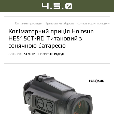
Оптичні прилади
Приціли на зброю
Коліматорні приціли
Коліматорний приціл Holosun
HE515CT-RD Титановий з
сонячною батареєю
Артикул:
747016
Написати відгук