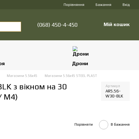
Порівняння
Бажання
Вхід
(068) 450-4-450
Мій кошик
оя
Дрони
и
Магазини 5.56х45
Магазини 5.56х45 STEEL PLAST
LK з вікном на 30
Артикул
AR5.56-
/ M4)
W30-BLK
Порівняти
В бажання