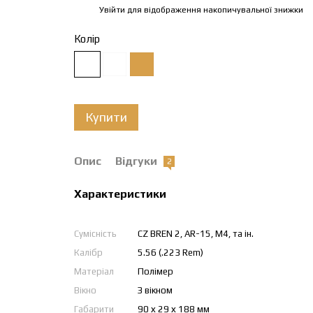
Увійти
для відображення накопичувальної знижки
%
Колір
Купити
Опис
Відгуки
2
Характеристики
Сумісність
CZ BREN 2, AR-15, M4, та ін.
Калібр
5.56 (.223 Rem)
Матеріал
Полімер
Вікно
З вікном
Габарити
90 х 29 х 188 мм