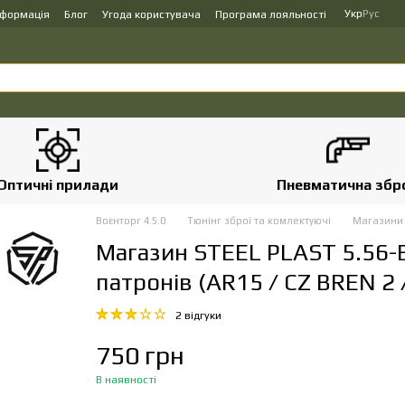
Укр
Рус
нформація
Блог
Угода користувача
Програма лояльності
Оптичні прилади
Пневматична збр
Воєнторг 4.5.0
Тюнінг зброї та комлектуючі
Магазин
Магазин STEEL PLAST 5.56-B
патронів (AR15 / CZ BREN 2 
2 відгуки
750 грн
В наявності