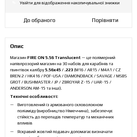
Увійти
для відображення накопичувальної знижки
%
До обраного
Порівняти
Опис
Магазин
FIRE ON 5.56 Translucent
— це полімерний
напівпрозорий магазин на 30 набоїв для карабінів та
гвинтівок калібру
5.56х45 / .223
(M16 / AR15 / M4A1 / CZ
BREN 2 / HK416 / POF-USA / DIAMONDBACK / SAVAGE / MSBS
GROT / BUSHMASTER / JP / ZBROYAR Z-15 / UAR-15 /
ANDERSON AM-15 та інші).
Технічні особливості:
Виготовлений із армованого скловолокном
поліаміду (виробництво Німеччина), забезпечує
стійкість до перепадів температур та механічних
впливів
Яскравий жовтий подавач допомагає визначати