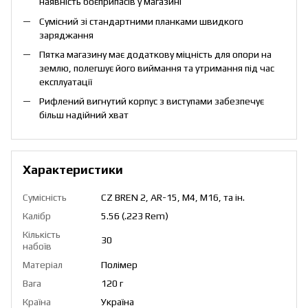
наявність боєприпасів у магазині
Сумісний зі стандартними планками швидкого
заряджання
Пятка магазину має додаткову міцність для опори на
землю, полегшує його виймання та утримання під час
експлуатації
Рифлений вигнутий корпус з виступами забезпечує
більш надійний хват
Характеристики
Сумісність
CZ BREN 2, AR-15, M4, M16, та ін.
Калібр
5.56 (.223 Rem)
Кількість
30
набоїв
Матеріал
Полімер
Вага
120 г
Країна
Україна