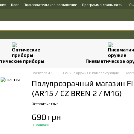
Ук
ация
Блог
Пользовательское соглашение
Программа лояльности
тические приборы
Пневматическое ор
Военторг 4.5.0
Тюнинг оружия и комплектующие
Маг
Полупрозрачный магазин FI
(AR15 / CZ BREN 2 / M16)
Оставить отзыв
690 грн
В наличии