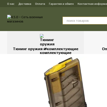
Перейти к основному контенту
О нас
Доставка
Оплата
Гарантия и обмен
Контактная информ
Тюнинг оружия и комплектующие
Оп