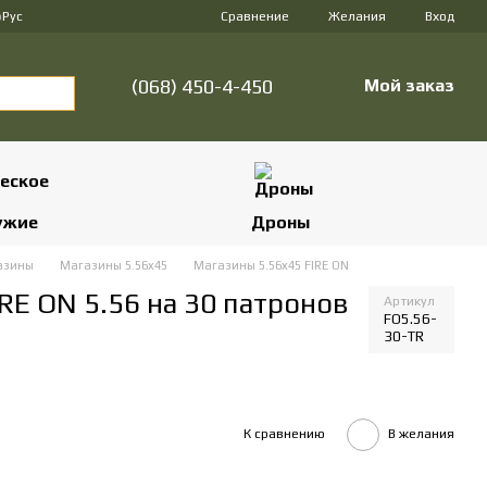
Сравнение
р
Рус
Желания
Вход
(068) 450-4-450
Мой заказ
ужие
Дроны
азины
Магазины 5.56х45
Магазины 5.56х45 FIRE ON
RE ON 5.56 на 30 патронов
Артикул
FO5.56-
30-TR
К сравнению
В желания