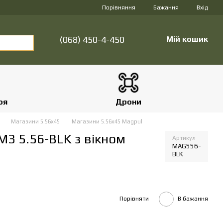
Порівняння
Бажання
Вхід
(068) 450-4-450
Мій кошик
оя
Дрони
и
Магазини 5.56х45
Магазини 5.56х45 Magpul
3 5.56-BLK з вікном
Артикул
MAG556-
BLK
Порівняти
В бажання