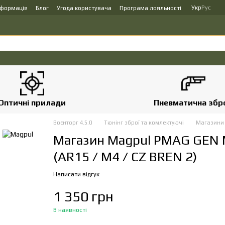
Укр
Рус
нформація
Блог
Угода користувача
Програма лояльності
Оптичні прилади
Пневматична збр
Воєнторг 4.5.0
Тюнінг зброї та комлектуючі
Магазин
Магазин Magpul PMAG GEN M
(AR15 / M4 / CZ BREN 2)
Написати відгук
1 350 грн
В наявності