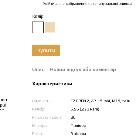
Увійти
для відображення накопичувальної знижки
%
Колір
Купити
Опис
Новий відгук або коментар
Характеристики
Сумісність
CZ BREN 2, AR-15, M4, M16, та ін.
Калібр
5.56 (.223 Rem)
Кількість набоїв
30
Матеріал
Полімер
Вікно
З вікном