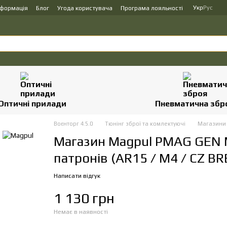
Укр
Рус
нформація
Блог
Угода користувача
Програма лояльності
Оптичні прилади
Пневматична збр
Воєнторг 4.5.0
Тюнінг зброї та комлектуючі
Магазин
Магазин Magpul PMAG GEN M
патронів (AR15 / M4 / CZ BR
Написати відгук
1 130 грн
Немає в наявності