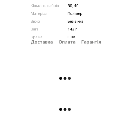
Кількість набоїв
30, 40
Матеріал
Полімер
Вікно
Без вікна
Вага
142 г
Країна
США
Доставка
Оплата
Гарантія