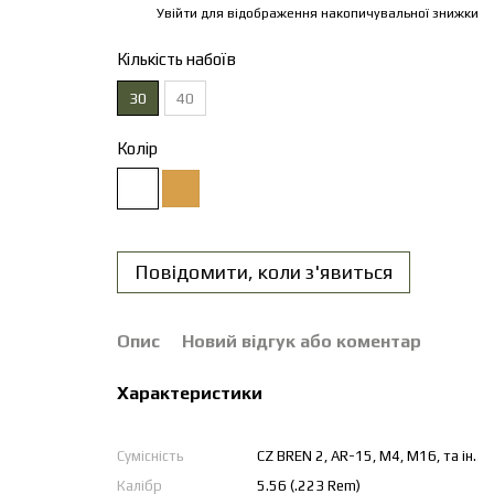
Увійти
для відображення накопичувальної знижки
%
Кількість набоїв
30
40
Колір
Повідомити, коли з'явиться
Опис
Новий відгук або коментар
Характеристики
Сумісність
CZ BREN 2, AR-15, M4, M16, та ін.
Калібр
5.56 (.223 Rem)