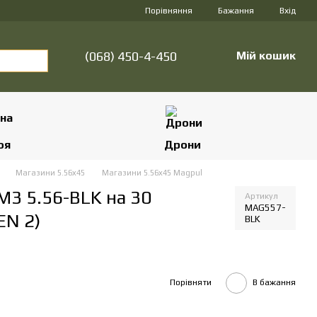
Порівняння
Бажання
Вхід
(068) 450-4-450
Мій кошик
оя
Дрони
и
Магазини 5.56х45
Магазини 5.56х45 Magpul
3 5.56-BLK на 30
Артикул
MAG557-
EN 2)
BLK
Порівняти
В бажання