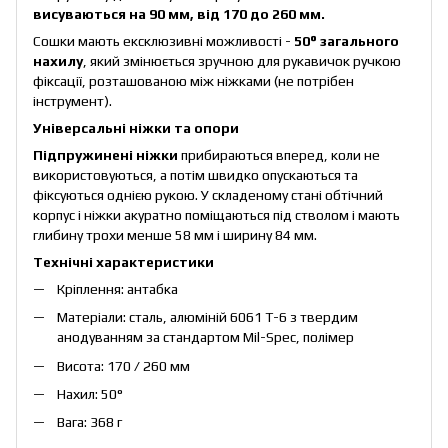
висуваються на 90 мм, від 170 до 260 мм.
Сошки мають ексклюзивні можливості -
50° загального
нахилу
, який змінюється зручною для рукавичок ручкою
фіксації, розташованою між ніжками (не потрібен
інструмент).
Універсальні ніжки та опори
Підпружинені ніжки
прибираються вперед, коли не
використовуються, а потім швидко опускаються та
фіксуються однією рукою. У складеному стані обтічний
корпус і ніжки акуратно поміщаються під стволом і мають
глибину трохи менше 58 мм і ширину 84 мм.
Технічні характеристики
Кріплення: антабка
Матеріали: сталь, алюміній 6061 T-6 з твердим
анодуванням за стандартом Mil-Spec, полімер
Висота: 170 / 260 мм
Нахил: 50°
Вага: 368 г