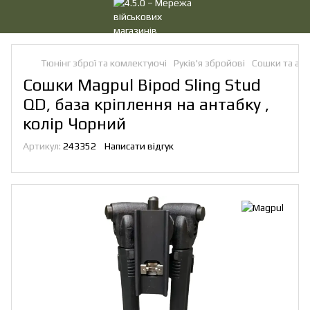
Тюнінг зброї та комлектуючі
Руків'я збройові
Сошки та ад
Сошки Magpul Bipod Sling Stud
QD, база кріплення на антабку ,
колір Чорний
Артикул:
243352
Написати відгук