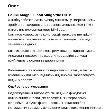
Опис
Сошки Magpul Bipod Sling Stud QD
на
антабку забезпечують високу міцність і універсальність.
Зроблені з твердого анодованого алюмінію 6061 T-6 і
литого під тиском полімеру Mil-Spec.
Їхня низькопрофільна конструкція приховує внутрішні
механізми та елементи фурнітури, захищаючи їх від
зачеплень і ударів.
Оптимізовані для швидкого регулювання однією рукою.
Анодовані поверхні та жорсткі прецизійні допуски
пом'якшують скрипи та деренчання
Компоненти з алюмінію та нержавіючої сталі, а також
армований полімер, відлитий під тиском, забезпечують
надійну роботу
Серйозне регулювання
Подовжувачі ніг висуваються і надійно фіксуються
натисканням кнопки (сім положень з інтервалом у
півдюйма), а ручка фіксації сошки з накаткою без
інструменту дає змогу легко регулювати положення.
Ніжки