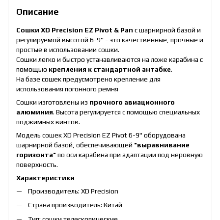
Описание
Сошки XD Precision EZ Pivot & Pan
с шарнирной базой и
регулируемой высотой 6-9" - это качественные, прочные и
простые в использовании сошки.
Сошки легко и быстро устанавливаются на ложе карабина с
помощью
крепления к стандартной антабке
.
На базе сошек предусмотрено крепление для
использования погонного ремня
Сошки изготовлены из
прочного авиационного
алюминия
. Высота регулируется с помощью специальных
поджимных винтов.
Модель сошек XD Precision EZ Pivot 6-9'' оборудована
шарнирной базой, обеспечивающей
"выравнивание
горизонта"
по оси карабина при адаптации под неровную
поверхность.
Характеристики
Производитель: XD Precision
Страна производитель: Китай
Тип: сошки телескопические