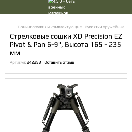
Тюнинг оружия и комплектующие
Рукоятки оружейные
Со
Стрелковые сошки XD Precision EZ
Pivot & Pan 6-9", Высота 165 - 235
мм
Артикул:
242293
Оставить отзыв