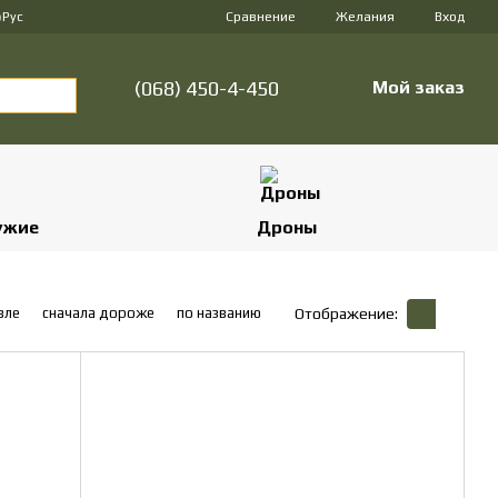
Сравнение
р
Рус
Желания
Вход
(068) 450-4-450
Мой заказ
ужие
Дроны
вле
сначала дороже
по названию
Отображение: