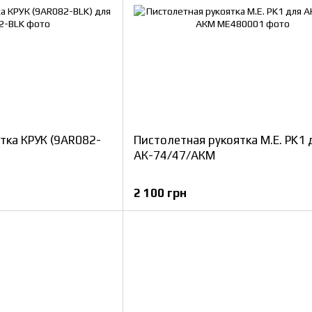
тка КРУК (9AR082-
Пистолетная рукоятка M.E. PK1 
АК-74/47/АКМ
2 100 грн