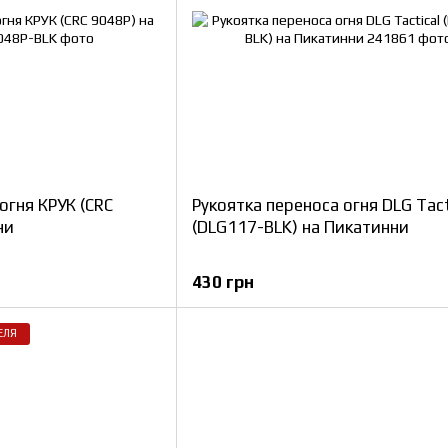
огня КРУК (CRC
Рукоятка переноса огня DLG Tact
ни
(DLG117-BLK) на Пикатинни
430 грн
ЕЛЯ