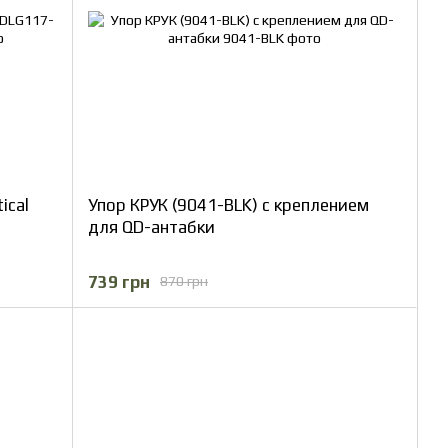
ical
Упор КРУК (9041-BLK) с креплением
для QD-антабки
739 грн
870 грн