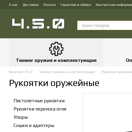
Перейти к основному контенту
О нас
Доставка
Оплата
Гарантия и обмен
Контактная информ
Тюнинг оружия и комплектующие
Оп
Военторг 4.5.0
Тюнинг оружия и комплектующие
Рукоятки оружей
Рукоятки оружейные
Пистолетные рукоятки
Рукоятки переноса огня
Упоры
Сошки и адаптеры