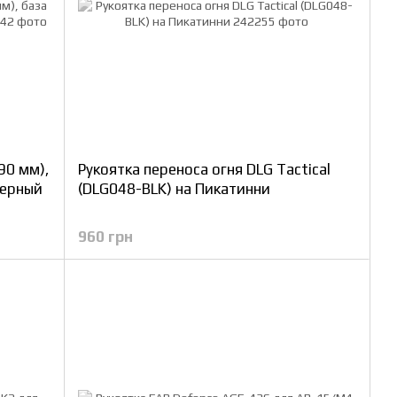
90 мм),
Рукоятка переноса огня DLG Tactical
Черный
(DLG048-BLK) на Пикатинни
960 грн