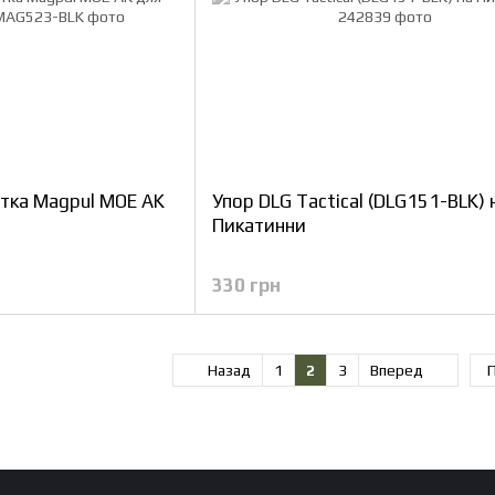
тка Magpul MOE AK
Упор DLG Tactical (DLG151-BLK) 
Пикатинни
330 грн
Назад
1
2
3
Вперед
П