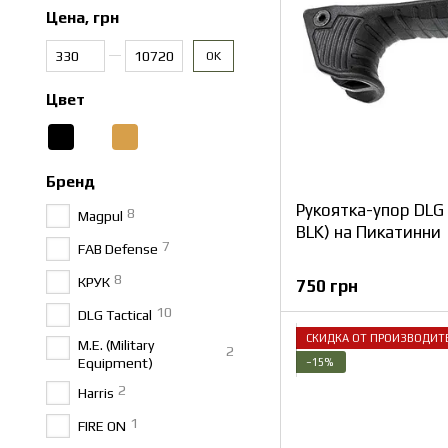
Цена, грн
От Цена, грн
До Цена, грн
OK
Цвет
Бренд
Рукоятка-упор DLG 
8
Magpul
BLK) на Пикатинни
7
FAB Defense
8
КРУК
750 грн
10
DLG Tactical
СКИДКА ОТ ПРОИЗВОДИТ
M.E. (Military
2
Equipment)
−15%
2
Harris
1
FIRE ON