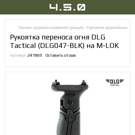
Тюнинг оружия и комплектующие
Рукоятки оружейные
Ру
Рукоятка переноса огня DLG
Tactical (DLG047-BLK) на M-LOK
Артикул:
241869
Оставить отзыв