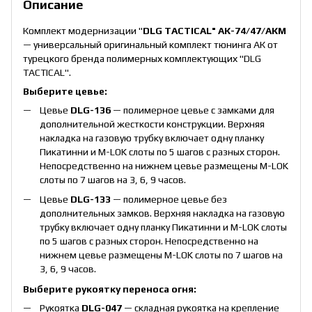
Описание
Комплект модернизации
"
DLG
TACTICAL"
АК-74/47/АКМ
— универсальный оригинальный комплект тюнинга АК от
турецкого бренда полимерных комплектующих "DLG
TACTICAL".
Выберите цевье:
Цевье
DLG-136
— полимерное цевье с замками для
дополнительной жесткости конструкции. Верхняя
накладка на газовую трубку включает одну планку
Пикатинни и M-LOK слоты по 5 шагов с разных сторон.
Непосредственно на нижнем цевье размещены M-LOK
слоты по 7 шагов на 3, 6, 9 часов.
Цевье
DLG-133
— полимерное цевье без
дополнительных замков. Верхняя накладка на газовую
трубку включает одну планку Пикатинни и M-LOK слоты
по 5 шагов с разных сторон. Непосредственно на
нижнем цевье размещены M-LOK слоты по 7 шагов на
3, 6, 9 часов.
Выберите рукоятку переноса огня:
Рукоятка
DLG-047
— складная рукоятка на крепление