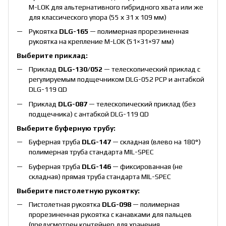
M-LOK для альтернативного гибридного хвата или же
для классического упора (55 х 31 х 109 мм)
Рукоятка
DLG-165
— полимерная прорезиненная
рукоятка на крепление M-LOK (51×31×97 мм)
Выберите приклад:
Приклад
DLG-130/052
— телескопический приклад с
регулируемым подщечником DLG-052 PCP и антабкой
DLG-119 QD
Приклад
DLG-087
— телескопический приклад (без
подщечника) с антабкой DLG-119 QD
Выберите буферную трубу:
Буферная труба
DLG-147
— складная (влево на 180°)
полимерная труба стандарта MIL-SPEC
Буферная труба
DLG-146
— фиксированная (не
складная) прямая труба стандарта MIL-SPEC
Выберите пистолетную рукоятку:
Пистолетная рукоятка
DLG-098
— полимерная
прорезиненная рукоятка с канавками для пальцев
(предусмотрен контейнер для хранения