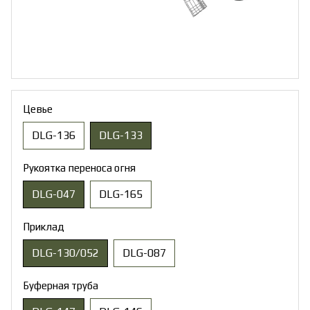
Цевье
DLG-136
DLG-133
Рукоятка переноса огня
DLG-047
DLG-165
Приклад
DLG-130/052
DLG-087
Буферная труба