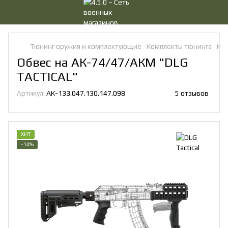
Тюнинг оружия и комплектующие
Комплекты тюнинга
Ком
Обвес на АК-74/47/АКМ "DLG
TACTICAL"
Артикул:
АК-133.047.130.147.098
5 отзывов
ХИТ
−14%