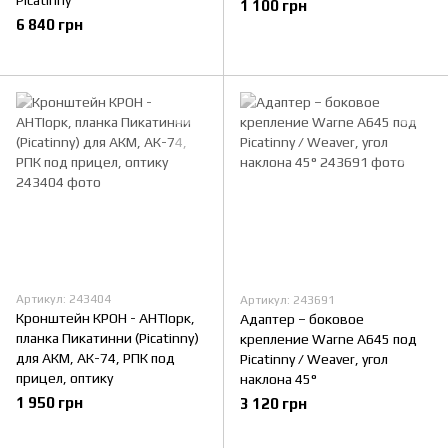
Picatinny
1 100 грн
6 840 грн
Артикул: 243404
Артикул: 243691
Кронштейн КРОН - АНТІорк,
Адаптер – боковое
планка Пикатинни (Picatinny)
крепление Warne A645 под
для АКМ, АК-74, РПК под
Picatinny / Weaver, угол
прицел, оптику
наклона 45°
1 950 грн
3 120 грн