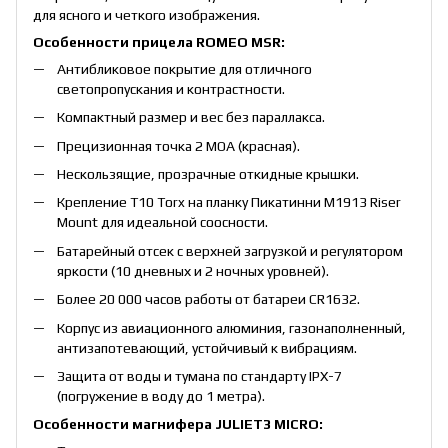
для ясного и четкого изображения.
Особенности прицела ROMEO MSR:
Антибликовое покрытие для отличного
светопропускания и контрастности.
Компактный размер и вес без параллакса.
Прецизионная точка 2 МОА (красная).
Нескользящие, прозрачные откидные крышки.
Крепление T10 Torx на планку Пикатинни M1913 Riser
Mount для идеальной соосности.
Батарейный отсек с верхней загрузкой и регулятором
яркости (10 дневных и 2 ночных уровней).
Более 20 000 часов работы от батареи CR1632.
Корпус из авиационного алюминия, газонаполненный,
антизапотевающий, устойчивый к вибрациям.
Защита от воды и тумана по стандарту IPX-7
(погружение в воду до 1 метра).
Особенности магнифера JULIET3 MICRO: