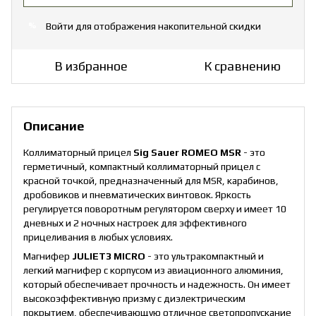
Войти
для отображения накопительной скидки
%
В избранное
К сравнению
Описание
Коллиматорный прицел
Sig Sauer
ROMEO MSR
- это
герметичный, компактный коллиматорный прицел с
красной точкой, предназначенный для MSR, карабинов,
дробовиков и пневматических винтовок. Яркость
регулируется поворотным регулятором сверху и имеет 10
дневных и 2 ночных настроек для эффективного
прицеливания в любых условиях.
Магнифер
JULIET3 MICRO
- это ультракомпактный и
легкий магнифер с корпусом из авиационного алюминия,
который обеспечивает прочность и надежность. Он имеет
высокоэффективную призму с диэлектрическим
покрытием, обеспечивающую отличное светопропускание