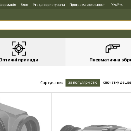
Укр
Рус
нформація
Блог
Угода користувача
Програма лояльності
Оптичні прилади
Пневматична збр
за популярністю
спочатку деше
Сортування: