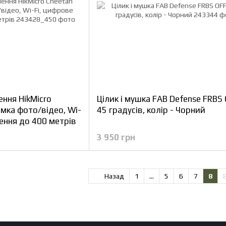
ення HikMicro
Цілик і мушка FAB Defense FRBS
омка фото/відео, Wi-
45 градусів, колір - Чорний
ення до 400 метрів
3 950 грн
Назад
1
...
5
6
7
8