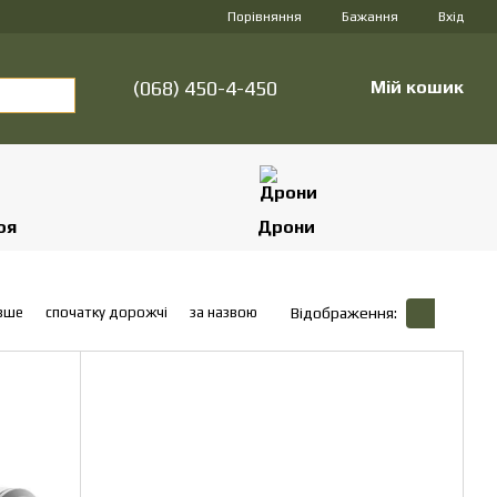
Порівняння
Бажання
Вхід
(068) 450-4-450
Мій кошик
оя
Дрони
вше
спочатку дорожчі
за назвою
Відображення: