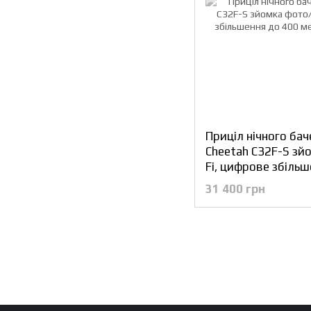
Приціл нічного бач
Cheetah C32F-S зй
Fi, цифрове збільш
31 400 грн