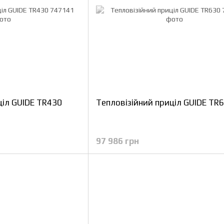
ціл GUIDE TR430
Тепловізійний приціл GUIDE TR
97 986 грн