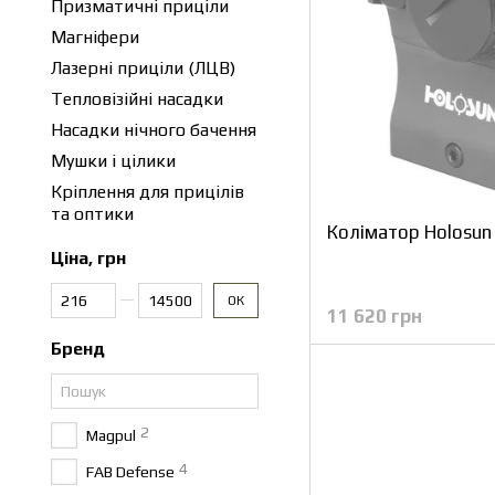
Призматичні приціли
Магніфери
Лазерні приціли (ЛЦВ)
Тепловізійні насадки
Насадки нічного бачення
Мушки і цілики
Кріплення для прицілів
та оптики
Коліматор Holosun
Ціна, грн
Від Ціна, грн
До Ціна, грн
ОК
11 620 грн
Бренд
2
Magpul
4
FAB Defense