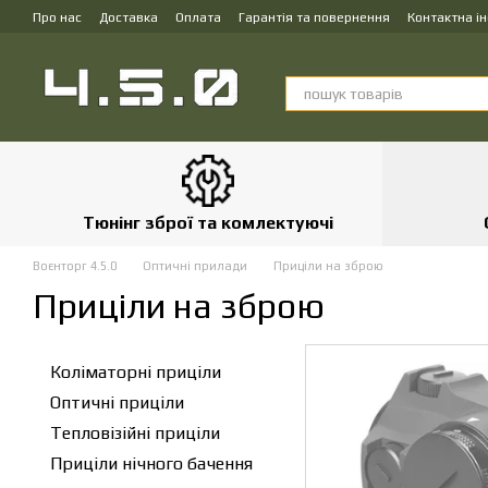
Перейти до основного контенту
Про нас
Доставка
Оплата
Гарантія та повернення
Контактна і
Тюнінг зброї та комлектуючі
Воєнторг 4.5.0
Оптичні прилади
Приціли на зброю
Приціли на зброю
Коліматорні приціли
Оптичні приціли
Тепловізійні приціли
Приціли нічного бачення