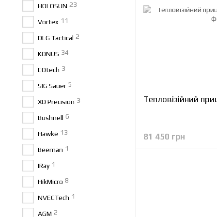
23
HOLOSUN
11
Vortex
2
DLG Tactical
34
KONUS
3
EOtech
5
SIG Sauer
Тепловізійний при
3
XD Precision
6
Bushnell
13
Hawke
81 450 грн
1
Beeman
1
IRay
8
HikMicro
1
NVECTech
2
AGM