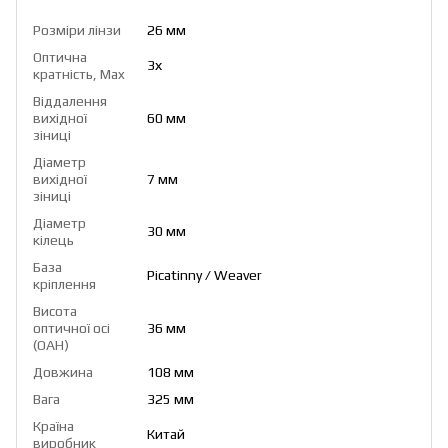
Розміри лінзи
26 мм
Оптична
3х
кратність, Max
Віддалення
вихідної
60 мм
зіниці
Діаметр
вихідної
7 мм
зіниці
Діаметр
30 мм
кілець
База
Picatinny / Weaver
кріплення
Висота
оптичної осі
36 мм
(OAH)
Довжина
108 мм
Вага
325 мм
Країна
Китай
виробник