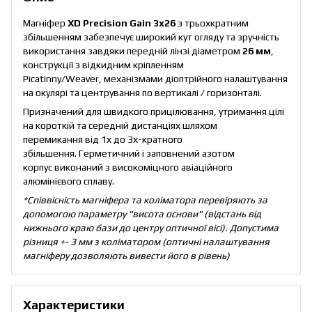
Магніфер
XD Precision Gain 3x26
з трьохкратним
збільшенням забезпечує широкий кут огляду та зручність
використання завдяки передній лінзі діаметром
26 мм
,
конструкції з відкидним кріпленням
Picatinny/Weaver, механізмами діоптрійного налаштування
на окулярі та центрування по вертикалі / горизонталі.
Призначений для швидкого прицілювання, утримання цілі
на короткій та середній дистанціях шляхом
перемикання від 1х до 3х-кратного
збільшення. Герметичний і заповнений азотом
корпус виконаний з високоміцного авіаційного
алюмінієвого сплаву.
*Співвісність магніфера та коліматора перевіряють за
допомогою параметру "висота основи" (відстань від
нижнього краю бази до центру оптичної вісі). Допустима
різниця +- 3 мм з коліматором (оптичні налаштування
магніферу дозволяють вивести його в рівень)
Характеристики