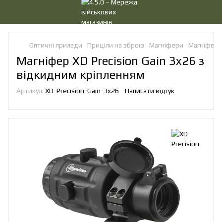
Оптичні прилади
Приціли на зброю
Магніфери
Магніфери 
Магніфер XD Precision Gain 3x26 з
відкидним кріпленням
Артикул:
XD-Precision-Gain-3x26
Написати відгук