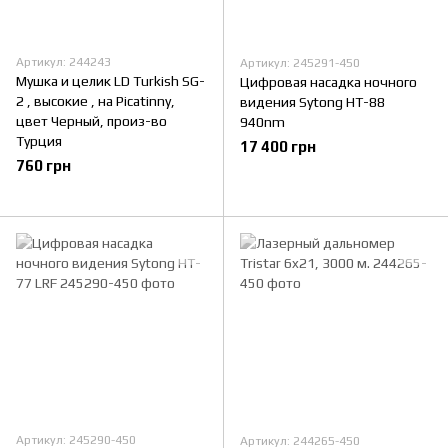
Артикул: 244243
Артикул: 245291-450
Мушка и целик LD Turkish SG-
Цифровая насадка ночного
2 , высокие , на Picatinny,
видения Sytong HT-88
цвет Черный, произ-во
940nm
Турция
17 400 грн
760 грн
Артикул: 245290-450
Артикул: 244265-450